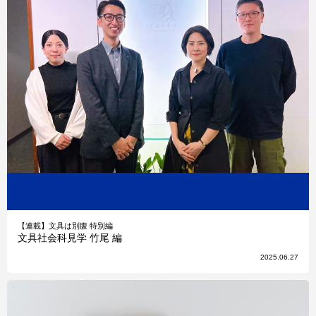
【連載】文具は別腹 特別編
文具社会科見学 竹尾 編
2025.06.27