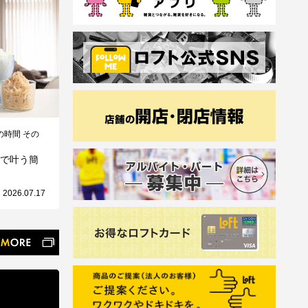
時間 その
器で叶う簡
間
2026.07.17