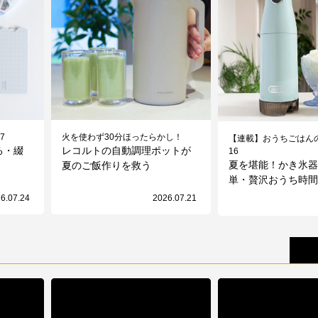
7
火を使わず30分ほったらかし！
【連載】おうちごはんの
る・綴
レコルトの自動調理ポットが
16
夏を堪能！かき氷
夏のご飯作りを救う
単・贅沢おうち時
6.07.24
2026.07.21