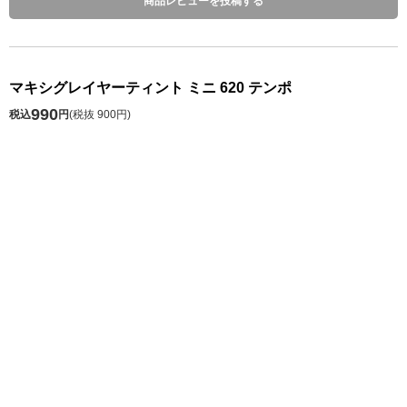
商品レビューを投稿する
マキシグレイヤーティント ミニ 620 テンポ
990
税込
円
(
税抜 900円
)
数 量
発送予定日 注文日の1～10日後
※お届け予定日の目安は
こちら
カートに入れる
お気に入り
シェアする