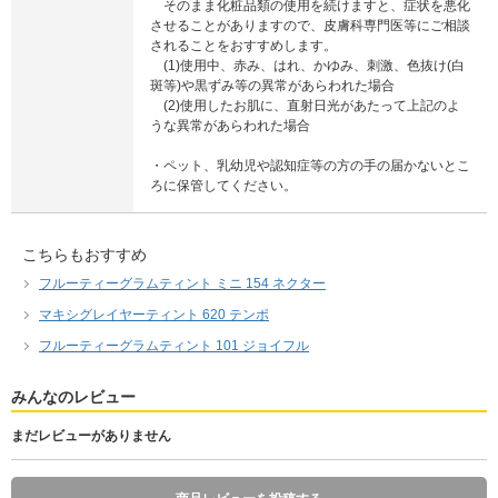
そのまま化粧品類の使用を続けますと、症状を悪化
させることがありますので、皮膚科専門医等にご相談
されることをおすすめします。
(1)使用中、赤み、はれ、かゆみ、刺激、色抜け(白
斑等)や黒ずみ等の異常があらわれた場合
(2)使用したお肌に、直射日光があたって上記のよ
うな異常があらわれた場合
・ペット、乳幼児や認知症等の方の手の届かないとこ
ろに保管してください。
こちらもおすすめ
フルーティーグラムティント ミニ 154 ネクター
マキシグレイヤーティント 620 テンポ
フルーティーグラムティント 101 ジョイフル
みんなのレビュー
まだレビューがありません