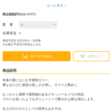
もっと見る
990
税込
円
(
税抜 900円
)
数 量
○
在庫状況
発送予定日 注文日の1～10日後
※お届け予定日の目安は
こちら
カートに入れる
お気に入り
商品説明
本来の唇になじむ半透明カラー。
重なるたびに発色の美しさが増し、キラリと艶めく。
むっちりと濃厚で透明感のあるグロッシーなツヤが持続。
グロスを使ったようなボリューミーで艶やかな唇を演出します。
仕上げのグロスとしての使用もおすすめ。