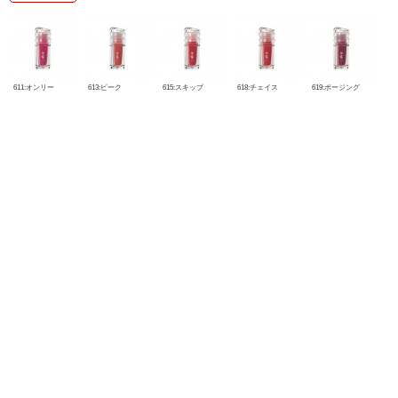
611:オンリー
613:ピーク
615:スキップ
618:チェイス
619:ポージング