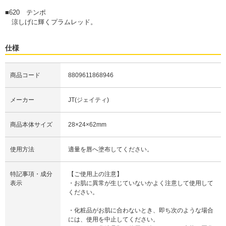
■620 テンポ
涼しげに輝くプラムレッド。
仕様
商品コード
8809611868946
メーカー
JT(ジェイティ)
商品本体サイズ
28×24×62mm
使用方法
適量を唇へ塗布してください。
特記事項・成分
【ご使用上の注意】
表示
・お肌に異常が生じていないかよく注意して使用して
ください。
・化粧品がお肌に合わないとき、即ち次のような場合
には、使用を中止してください。