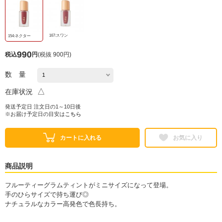
167:スワン
154:ネクター
990
税込
円
(
税抜 900円
)
数 量
△
在庫状況
発送予定日 注文日の1～10日後
※お届け予定日の目安は
こちら
カートに入れる
お気に入り
商品説明
フルーティーグラムティントがミニサイズになって登場。
手のひらサイズで持ち運び◎
ナチュラルなカラー高発色で色長持ち。