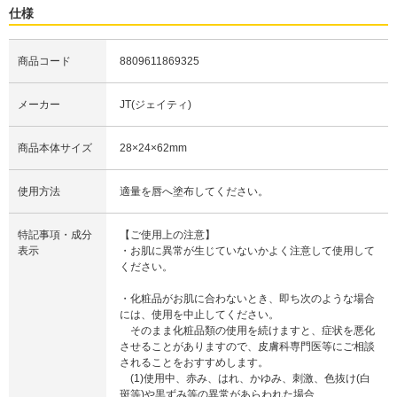
仕様
商品コード
8809611869325
メーカー
JT(ジェイティ)
商品本体サイズ
28×24×62mm
使用方法
適量を唇へ塗布してください。
特記事項・成分
【ご使用上の注意】
表示
・お肌に異常が生じていないかよく注意して使用して
ください。
・化粧品がお肌に合わないとき、即ち次のような場合
には、使用を中止してください。
そのまま化粧品類の使用を続けますと、症状を悪化
させることがありますので、皮膚科専門医等にご相談
されることをおすすめします。
(1)使用中、赤み、はれ、かゆみ、刺激、色抜け(白
斑等)や黒ずみ等の異常があらわれた場合