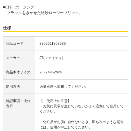
■619 ポージング
ブラックをきかせた絶妙ロージーブリック。
仕様
商品コード
8809611868939
メーカー
JT(ジェイティ)
商品本体サイズ
28×24×62mm
使用方法
適量を唇へ塗布してください。
特記事項・成分
【ご使用上の注意】
表示
・お肌に異常が生じていないかよく注意して使用して
ください。
・化粧品がお肌に合わないとき、即ち次のような場合
には、使用を中止してください。