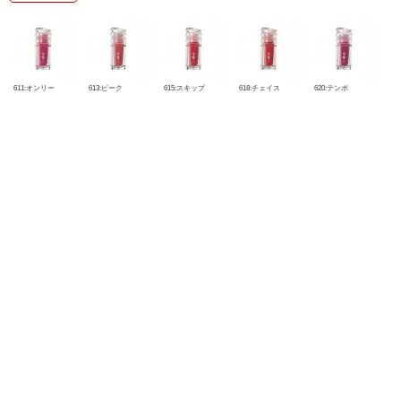
611:オンリー
613:ピーク
615:スキップ
618:チェイス
620:テンポ