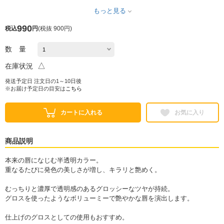
もっと見る
990
税込
円
(
税抜 900円
)
数 量
△
在庫状況
発送予定日 注文日の1～10日後
※お届け予定日の目安は
こちら
カートに入れる
お気に入り
商品説明
本来の唇になじむ半透明カラー。
重なるたびに発色の美しさが増し、キラリと艶めく。
むっちりと濃厚で透明感のあるグロッシーなツヤが持続。
グロスを使ったようなボリューミーで艶やかな唇を演出します。
仕上げのグロスとしての使用もおすすめ。