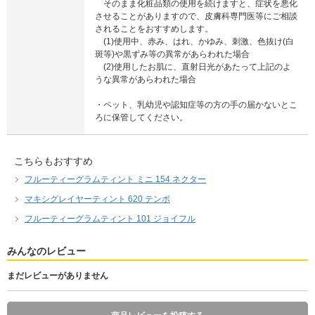
そのまま化粧品類の使用を続けますと、症状を悪化
させることがありますので、皮膚科専門医等にご相談
されることをおすすめします。
(1)使用中、赤み、はれ、かゆみ、刺激、色抜け(白
斑等)や黒ずみ等の異常があらわれた場合
(2)使用したお肌に、直射日光があたって上記のよ
うな異常があらわれた場合
・ペット、乳幼児や認知症等の方の手の届かないとこ
ろに保管してください。
こちらもおすすめ
フルーティーグラムティント ミニ 154 ネクター
マキシグレイヤーティント 620 テンポ
フルーティーグラムティント 101 ジョイフル
みんなのレビュー
まだレビューがありません