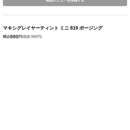
商品レビューを投稿する
マキシグレイヤーティント ミニ 619 ポージング
990
税込
円
(
税抜 900円
)
数 量
発送予定日 注文日の1～10日後
※お届け予定日の目安は
こちら
カートに入れる
お気に入り
シェアする