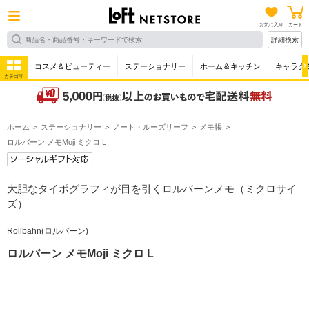
お気に入り
カート
詳細検索
コスメ＆ビューティー
ステーショナリー
ホーム＆キッチン
キャラク
カテゴリ
ホーム
ステーショナリー
ノート・ルーズリーフ
メモ帳
ロルバーン メモMoji ミクロ L
大胆なタイポグラフィが目を引くロルバーンメモ（ミクロサイ
ズ）
Rollbahn(ロルバーン)
ロルバーン メモMoji ミクロ L