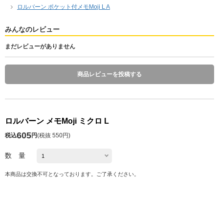
ロルバーン ポケット付メモMoji L A
みんなのレビュー
まだレビューがありません
商品レビューを投稿する
ロルバーン メモMoji ミクロ L
605
税込
円
(
税抜 550円
)
数 量
本商品は交換不可となっております。ご了承ください。
発送予定日 注文日の1～10日後
※お届け予定日の目安は
こちら
カートに入れる
お気に入り