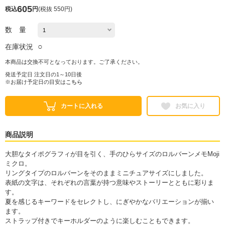
605
税込
円
(
税抜 550円
)
数 量
○
在庫状況
本商品は交換不可となっております。ご了承ください。
発送予定日 注文日の1～10日後
※お届け予定日の目安は
こちら
カートに入れる
お気に入り
商品説明
大胆なタイポグラフィが目を引く、手のひらサイズのロルバーンメモMoji
ミクロ。
リングタイプのロルバーンをそのままミニチュアサイズにしました。
表紙の文字は、それぞれの言葉が持つ意味やストーリーとともに彩りま
す。
夏を感じるキーワードをセレクトし、にぎやかなバリエーションが揃い
ます。
ストラップ付きでキーホルダーのように楽しむこともできます。