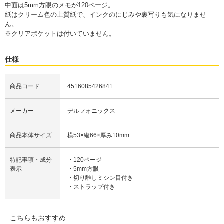
中面は5mm方眼のメモが120ページ。
紙はクリーム色の上質紙で、インクのにじみや裏写りも気になりませ
ん。
※クリアポケットは付いていません。
仕様
商品コード
4516085426841
メーカー
デルフォニックス
商品本体サイズ
横53×縦66×厚み10mm
特記事項・成分
・120ページ
表示
・5mm方眼
・切り離しミシン目付き
・ストラップ付き
こちらもおすすめ