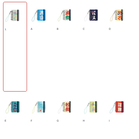
A
B
C
D
L
E
F
G
H
I