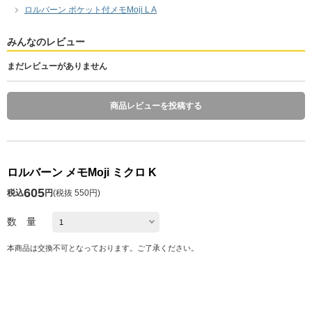
ロルバーン ポケット付メモMoji L A
みんなのレビュー
まだレビューがありません
商品レビューを投稿する
ロルバーン メモMoji ミクロ K
605
税込
円
(
税抜 550円
)
数 量
本商品は交換不可となっております。ご了承ください。
発送予定日 注文日の1～10日後
※お届け予定日の目安は
こちら
カートに入れる
お気に入り