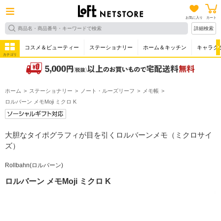
お気に入り
カート
詳細検索
コスメ＆ビューティー
ステーショナリー
ホーム＆キッチン
キャラク
カテゴリ
ホーム
ステーショナリー
ノート・ルーズリーフ
メモ帳
ロルバーン メモMoji ミクロ K
大胆なタイポグラフィが目を引くロルバーンメモ（ミクロサイ
ズ）
Rollbahn(ロルバーン)
ロルバーン メモMoji ミクロ K