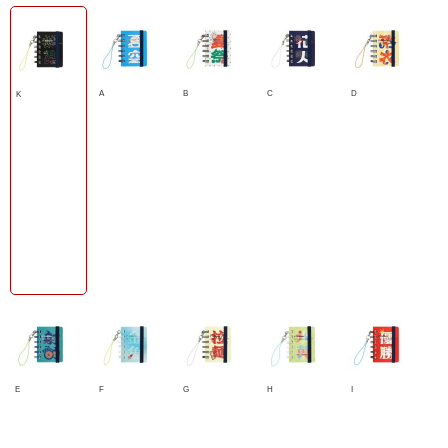
A
B
C
D
K
E
F
G
H
I