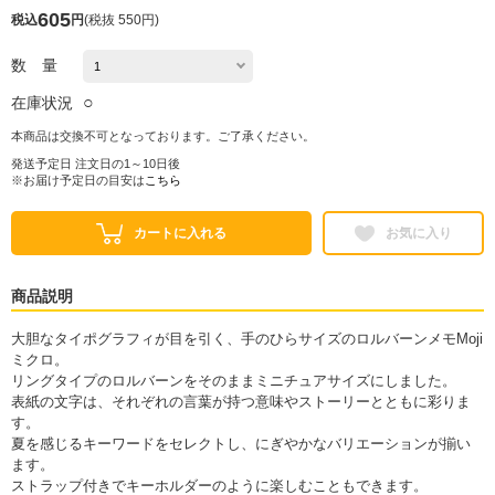
605
税込
円
(
税抜 550円
)
数 量
○
在庫状況
本商品は交換不可となっております。ご了承ください。
発送予定日 注文日の1～10日後
※お届け予定日の目安は
こちら
カートに入れる
お気に入り
商品説明
大胆なタイポグラフィが目を引く、手のひらサイズのロルバーンメモMoji
ミクロ。
リングタイプのロルバーンをそのままミニチュアサイズにしました。
表紙の文字は、それぞれの言葉が持つ意味やストーリーとともに彩りま
す。
夏を感じるキーワードをセレクトし、にぎやかなバリエーションが揃い
ます。
ストラップ付きでキーホルダーのように楽しむこともできます。