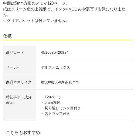
中面は5mm方眼のメモが120ページ。
紙はクリーム色の上質紙で、インクのにじみや裏写りも気になりませ
ん。
※クリアポケットは付いていません。
仕様
商品コード
4516085426834
メーカー
デルフォニックス
商品本体サイズ
横53×縦66×厚み10mm
特記事項・成分
・120ページ
表示
・5mm方眼
・切り離しミシン目付き
・ストラップ付き
こちらもおすすめ