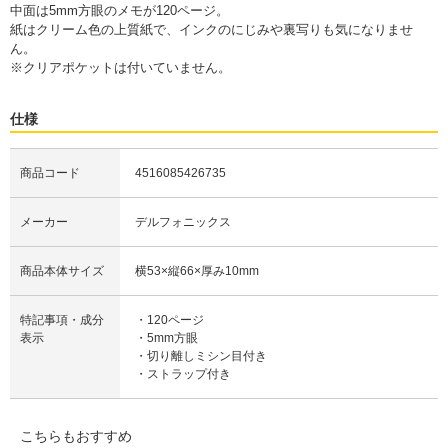
中面は5mm方眼のメモが120ページ。
紙はクリーム色の上質紙で、インクのにじみや裏写りも気になりませ
ん。
※クリアポケットは付いていません。
仕様
商品コード
4516085426735
メーカー
デルフォニックス
商品本体サイズ
横53×縦66×厚み10mm
特記事項・成分
・120ページ
表示
・5mm方眼
・切り離しミシン目付き
・ストラップ付き
こちらもおすすめ