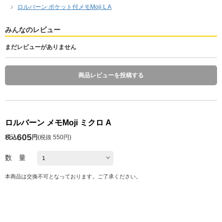
ロルバーン ポケット付メモMoji L A
みんなのレビュー
まだレビューがありません
商品レビューを投稿する
ロルバーン メモMoji ミクロ A
605
税込
円
(
税抜 550円
)
数 量
本商品は交換不可となっております。ご了承ください。
発送予定日 注文日の1～10日後
※お届け予定日の目安は
こちら
カートに入れる
お気に入り