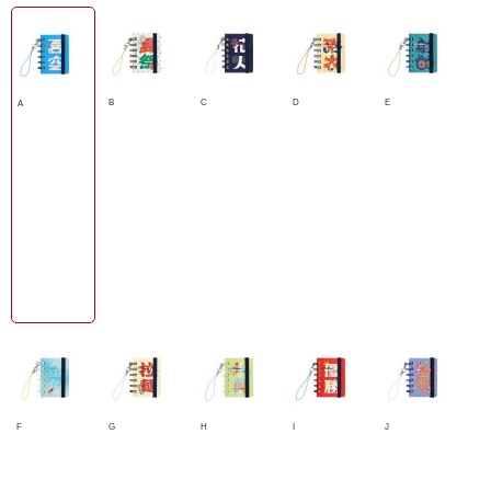
B
C
D
E
A
F
G
H
I
J