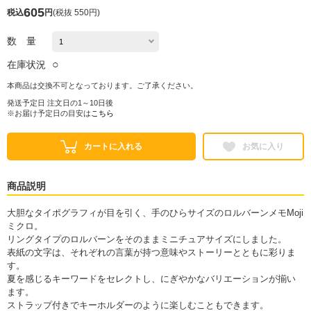
605
税込
円
(
税抜 550円
)
数 量
○
在庫状況
本商品は交換不可となっております。ご了承ください。
発送予定日 注文日の1～10日後
※お届け予定日の目安は
こちら
カートに入れる
お気に入り
商品説明
大胆なタイポグラフィが目を引く、手のひらサイズのロルバーンメモMoji
ミクロ。
リングタイプのロルバーンをそのままミニチュアサイズにしました。
表紙の文字は、それぞれの言葉が持つ意味やストーリーとともに彩りま
す。
夏を感じるキーワードをセレクトし、にぎやかなバリエーションが揃い
ます。
ストラップ付きでキーホルダーのように楽しむこともできます。