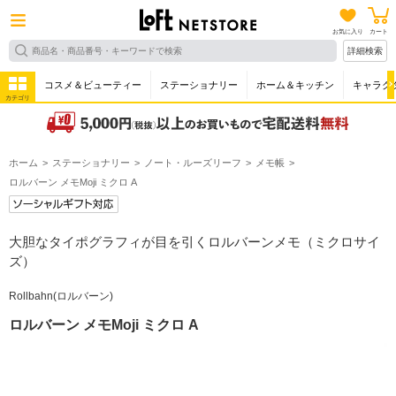
お気に入り
カート
詳細検索
コスメ＆ビューティー
ステーショナリー
ホーム＆キッチン
キャラク
カテゴリ
ホーム
ステーショナリー
ノート・ルーズリーフ
メモ帳
ロルバーン メモMoji ミクロ A
大胆なタイポグラフィが目を引くロルバーンメモ（ミクロサイ
ズ）
Rollbahn(ロルバーン)
ロルバーン メモMoji ミクロ A