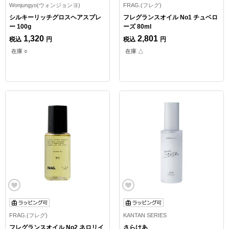
Wonjungyo(ウォンジョンヨ)
FRAG.(フレグ)
シルキーリッチグロスヘアスプレ
フレグランスオイル No1 チュベロ
ー 100g
ーズ 80ml
1,320
2,801
税込
円
税込
円
在庫 ○
在庫 △
FRAG.(フレグ)
KANTAN SERIES
フレグランスオイル No2 ネロリイ
さらけあ