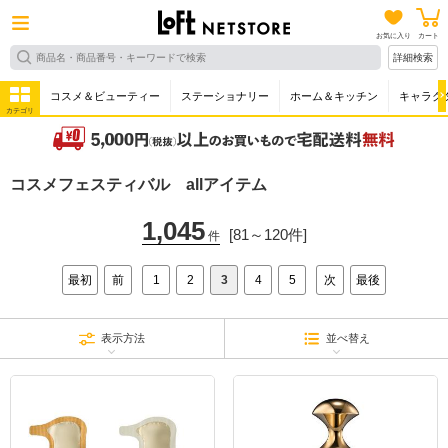
お気に入り
カート
詳細検索
コスメ＆ビューティー
ステーショナリー
ホーム＆キッチン
キャラク
カテゴリ
コスメフェスティバル allアイテム
1,045
[81～120件]
件
最初
前
1
2
3
4
5
次
最後
表示方法
並べ替え