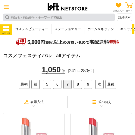
お気に入り
カート
詳細検索
コスメ＆ビューティー
ステーショナリー
ホーム＆キッチン
キャラク
カテゴリ
コスメフェスティバル allアイテム
1,050
[241～280件]
件
最初
前
5
6
7
8
9
次
最後
表示方法
並べ替え