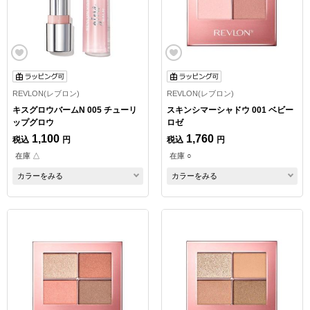
REVLON(レブロン)
REVLON(レブロン)
キスグロウバームN 005 チューリ
スキンシマーシャドウ 001 ベビー
ップグロウ
ロゼ
1,100
1,760
税込
円
税込
円
在庫 △
在庫 ○
カラーをみる
カラーをみる