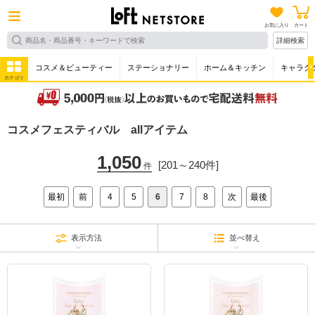
お気に入り
カート
詳細検索
コスメ＆ビューティー
ステーショナリー
ホーム＆キッチン
キャラク
カテゴリ
コスメフェスティバル allアイテム
1,050
[201～240件]
件
最初
前
4
5
6
7
8
次
最後
表示方法
並べ替え