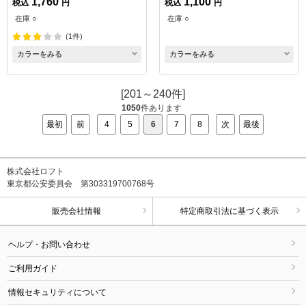
1,760
1,100
税込
円
税込
円
在庫 ○
在庫 ○
(1件)
カラーをみる
カラーをみる
[201～240件]
1050
件あります
最初
前
4
5
6
7
8
次
最後
株式会社ロフト
東京都公安委員会 第303319700768号
販売会社情報
特定商取引法に基づく表示
ヘルプ・お問い合わせ
ご利用ガイド
情報セキュリティについて