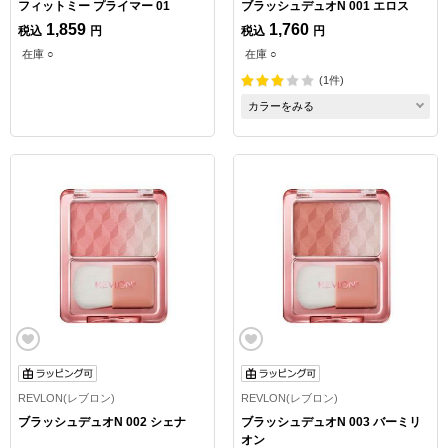
フィットミー プライマー 01
ブラッシュデュオN 001 エロス
1,859
1,760
税込
円
税込
円
在庫 ○
在庫 ○
(1件)
カラーをみる
REVLON(レブロン)
REVLON(レブロン)
ブラッシュデュオN 002 シェナ
ブラッシュデュオN 003 バーミリ
オン