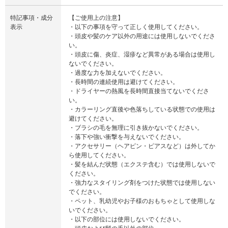
特記事項・成分
【ご使用上の注意】
表示
・以下の事項を守って正しく使用してください。
・頭皮や髪のケア以外の用途には使用しないでくださ
い。
・頭皮に傷、炎症、湿疹など異常がある場合は使用し
ないでください。
・過度な力を加えないでください。
・長時間の連続使用は避けてください。
・ドライヤーの熱風を長時間直接当てないでくださ
い。
・カラーリング直後や色落ちしている状態での使用は
避けてください。
・ブラシの毛を無理に引き抜かないでください。
・落下や強い衝撃を与えないでください。
・アクセサリー（ヘアピン・ピアスなど）は外してか
ら使用してください。
・髪を結んだ状態（エクステ含む）では使用しないで
ください。
・強力なスタイリング剤をつけた状態では使用しない
でください。
・ペット、乳幼児やお子様のおもちゃとして使用しな
いでください。
・以下の部位には使用しないでください。