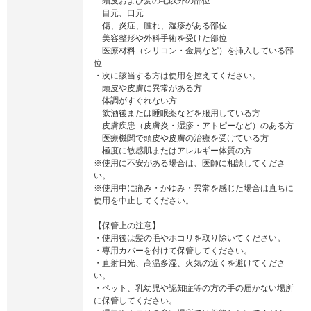
頭皮および髪の毛以外の部位
目元、口元
傷、炎症、腫れ、湿疹がある部位
美容整形や外科手術を受けた部位
医療材料（シリコン・金属など）を挿入している部
位
・次に該当する方は使用を控えてください。
頭皮や皮膚に異常がある方
体調がすぐれない方
飲酒後または睡眠薬などを服用している方
皮膚疾患（皮膚炎・湿疹・アトピーなど）のある方
医療機関で頭皮や皮膚の治療を受けている方
極度に敏感肌またはアレルギー体質の方
※使用に不安がある場合は、医師に相談してくださ
い。
※使用中に痛み・かゆみ・異常を感じた場合は直ちに
使用を中止してください。
【保管上の注意】
・使用後は髪の毛やホコリを取り除いてください。
・専用カバーを付けて保管してください。
・直射日光、高温多湿、火気の近くを避けてくださ
い。
・ペット、乳幼児や認知症等の方の手の届かない場所
に保管してください。