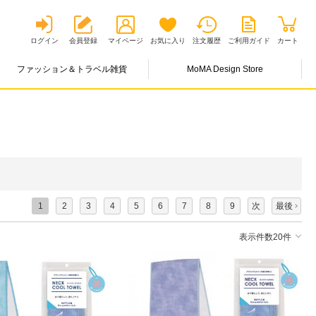
ログイン
会員登録
マイページ
お気に入り
注文履歴
ご利用ガイド
カート
ファッション＆トラベル雑貨
MoMA Design Store
1
2
3
4
5
6
7
8
9
次
最後
表示件数20件