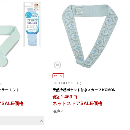
ラー
COLORE(コローレ)
ラー ミント
天然冷感ポケット付きスカーフ KOMON
1,463
税込
円
SALE価格
ネットストアSALE価格
在庫 ○