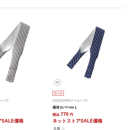
ループ)
COOLOOP(クーループ)
保冷カバーex L
770
税込
円
SALE価格
ネットストアSALE価格
在庫 △