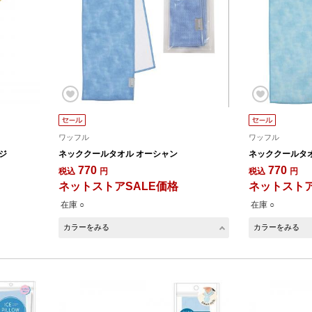
ワッフル
ワッフル
ジ
ネッククールタオル オーシャン
ネッククールタオ
770
770
税込
円
税込
円
ネットストアSALE価格
ネットストア
在庫 ○
在庫 ○
カラーをみる
カラーをみる