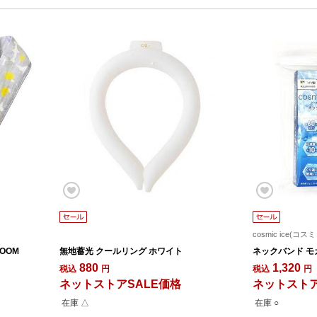
cosmic ice(コ
OOM
無地蓄光 クールリング ホワイト
ネックバンド モ
880
1,320
税込
円
税込
円
ネットストアSALE価格
ネットストア
在庫 △
在庫 ○