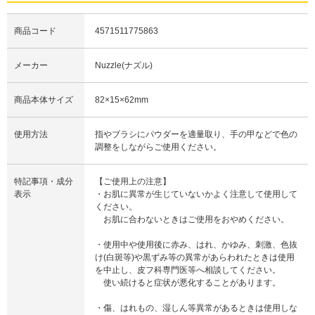
商品コード
4571511775863
メーカー
Nuzzle(ナズル)
商品本体サイズ
82×15×62mm
使用方法
指やブラシにパウダーを適量取り、手の甲などで色の
調整をしながらご使用ください。
特記事項・成分
【ご使用上の注意】
表示
・お肌に異常が生じていないかよく注意して使用して
ください。
お肌に合わないときはご使用をおやめください。
・使用中や使用後に赤み、はれ、かゆみ、刺激、色抜
け(白斑等)や黒ずみ等の異常があらわれたときは使用
を中止し、皮フ科専門医等へ相談してください。
使い続けると症状が悪化することがあります。
・傷、はれもの、湿しん等異常があるときは使用しな