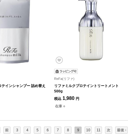
ReFa(リファ)
ロテインシャンプー 詰め替え
リファミルクプロテイントリートメント
500g
1,980
税込
円
在庫 ○
前
3
4
5
6
7
8
9
10
11
次
最後