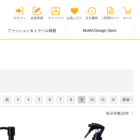
ログイン
会員登録
マイページ
お気に入り
注文履歴
ご利用ガイド
カート
ファッション＆トラベル雑貨
MoMA Design Store
前
3
4
5
6
7
8
9
10
11
次
最後
表示件数20件