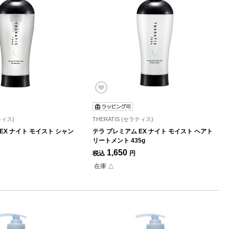
ティス)
THERATIS (セラティス)
EX ナイト モイスト シャン
テラ プレミアム EX ナイト モイスト ヘアト
リートメント 435g
1,650
税込
円
在庫 △