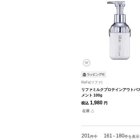
ReFa(リファ)
リファミルクプロテインアウトバ
メント 100g
1,980
税込
円
在庫 △
201
161
180
～
件中
件を表示