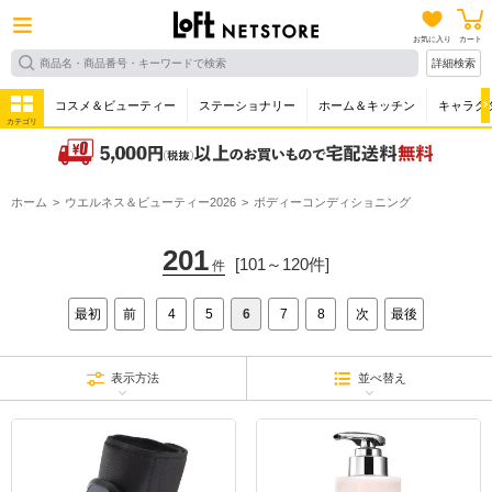
お気に入り
カート
詳細検索
コスメ＆ビューティー
ステーショナリー
ホーム＆キッチン
キャラク
カテゴリ
ホーム
ウエルネス＆ビューティー2026
ボディーコンディショニング
201
[101～120件]
件
最初
前
4
5
6
7
8
次
最後
表示方法
並べ替え