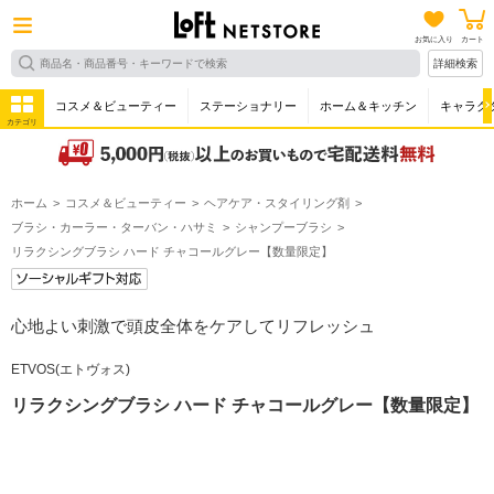
お気に入り
カート
詳細検索
コスメ＆ビューティー
ステーショナリー
ホーム＆キッチン
キャラク
カテゴリ
ホーム
コスメ＆ビューティー
ヘアケア・スタイリング剤
ブラシ・カーラー・ターバン・ハサミ
シャンプーブラシ
リラクシングブラシ ハード チャコールグレー【数量限定】
心地よい刺激で頭皮全体をケアしてリフレッシュ
ETVOS(エトヴォス)
リラクシングブラシ ハード チャコールグレー【数量限定】