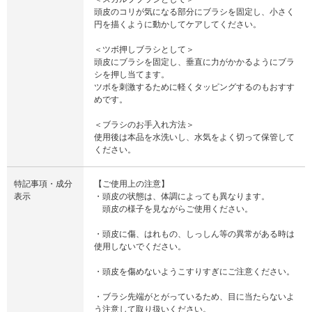
頭皮のコリが気になる部分にブラシを固定し、小さく
円を描くように動かしてケアしてください。
＜ツボ押しブラシとして＞
頭皮にブラシを固定し、垂直に力がかかるようにブラ
シを押し当てます。
ツボを刺激するために軽くタッピングするのもおすす
めです。
＜ブラシのお手入れ方法＞
使用後は本品を水洗いし、水気をよく切って保管して
ください。
特記事項・成分
【ご使用上の注意】
表示
・頭皮の状態は、体調によっても異なります。
頭皮の様子を見ながらご使用ください。
・頭皮に傷、はれもの、しっしん等の異常がある時は
使用しないでください。
・頭皮を傷めないようこすりすぎにご注意ください。
・ブラシ先端がとがっているため、目に当たらないよ
う注意して取り扱いください。