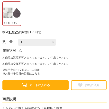
チャコールグレー
1,925
税込
円
(
税抜 1,750円
)
数 量
△
在庫状況
本商品は返品不可となっております。ご了承ください。
本商品は交換不可となっております。ご了承ください。
発送予定日 注文日の1～10日後
※お届け予定日の目安は
こちら
カートに入れる
お気に入り
商品説明
しなやかな突起が頭皮のツボを程良く刺激。