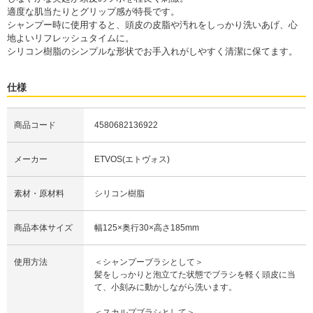
適度な肌当たりとグリップ感が特長です。
シャンプー時に使用すると、頭皮の皮脂や汚れをしっかり洗いあげ、心
地よいリフレッシュタイムに。
シリコン樹脂のシンプルな形状でお手入れがしやすく清潔に保てます。
仕様
商品コード
4580682136922
メーカー
ETVOS(エトヴォス)
素材・原材料
シリコン樹脂
商品本体サイズ
幅125×奥行30×高さ185mm
使用方法
＜シャンプーブラシとして＞
髪をしっかりと泡立てた状態でブラシを軽く頭皮に当
て、小刻みに動かしながら洗います。
＜スカルプブラシとして＞