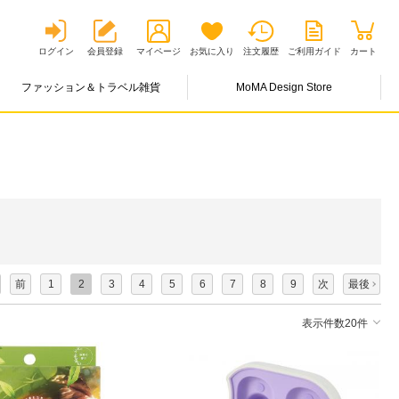
ログイン
会員登録
マイページ
お気に入り
注文履歴
ご利用ガイド
カート
ファッション＆トラベル雑貨
MoMA Design Store
前
1
2
3
4
5
6
7
8
9
次
最後
表示件数20件