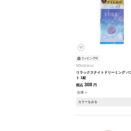
YOLU(ヨル)
リラックスナイトドリーミング バ
ト 1錠
308
税込
円
在庫 ○
カラーをみる