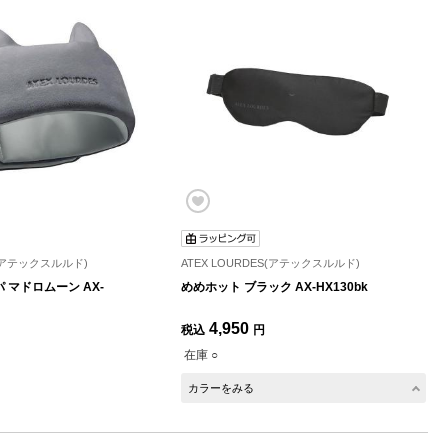
S(アテックスルルド)
ATEX LOURDES(アテックスルルド)
 マドロムーン AX-
めめホット ブラック AX-HX130bk
4,950
税込
円
在庫 ○
カラーをみる