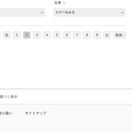
在庫 △
カラーをみる
前
1
2
3
4
5
6
7
8
9
次
最後
基づく表示
取り扱い
サイトマップ