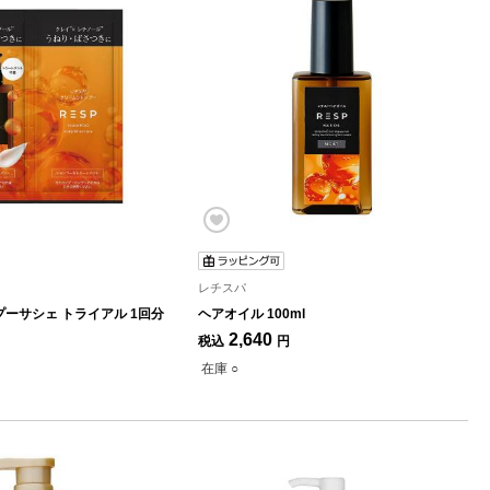
レチスパ
ーサシェ トライアル 1回分
ヘアオイル 100ml
2,640
税込
円
在庫 ○