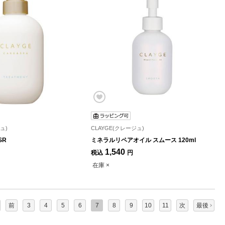
ュ)
CLAYGE(クレージュ)
SR
ミネラルリペアオイル スムース 120ml
1,540
税込
円
在庫 ×
前
3
4
5
6
7
8
9
10
11
次
最後