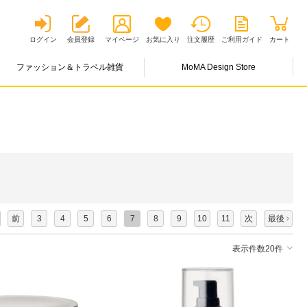
ログイン
会員登録
マイページ
お気に入り
注文履歴
ご利用ガイド
カート
ファッション＆トラベル雑貨
MoMA Design Store
前
3
4
5
6
7
8
9
10
11
次
最後
表示件数20件