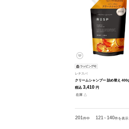
レチスパ
クリームシャンプー 詰め替え 400
3,410
税込
円
在庫 △
201
121
140
～
件中
件を表示