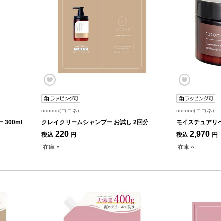
cocone(ココネ)
cocone(ココネ)
300ml
クレイクリームシャンプー お試し 2回分
モイスチュアリペ
220
2,970
税込
円
税込
円
在庫 ○
在庫 ×