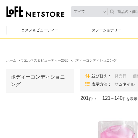
すべて
コスメ＆ビューティー
ステーショナリー
ホーム
ウエルネス＆ビューティー2026
ボディーコンディショニング
並び替え
発売日
価
ボディーコンディショニ
ング
表示方法
サムネイル
201
121
140
～
件中
件を表示