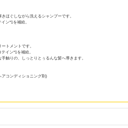
。
解きほぐしながら洗えるシャンプーです。
イン*1を補給。
リートメントです。
テイン*1を補給。
な手触りの、しっとりとぅるんな髪へ導きます。
)
ヘアコンディショニング剤)