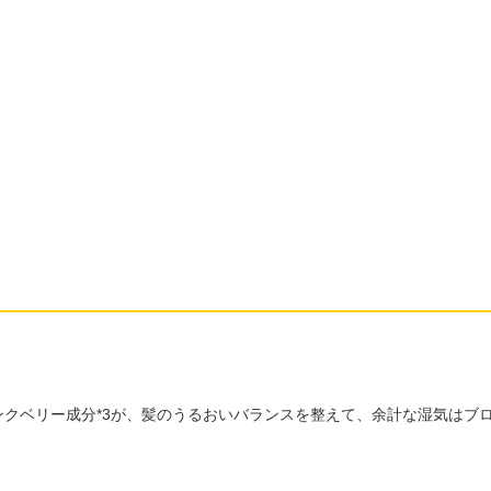
。
ンクベリー成分*3が、髪のうるおいバランスを整えて、余計な湿気はブ