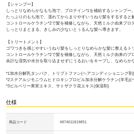
【シャンプー】
しっとりなめらかなもち泡で、プロテイン*1を補給するシャンプー
たっぷりのもち泡で、濡れてからまりやすいうねり髪をするすると
コントロールケラチン*2で髪を補修しながら、天然ミルク由来プロテ
しっとりまとまる、きしみの少ないとぅるんな髪へ導きます。
【トリートメント】
ゴワつきを感じやすいうねり髪をしっとりなめらかな髪に整えるト
コントロールケラチン*2で髪を補修しながら、天然ミルク由来のプロ
余計な湿気や水分を取り込ませずにうるおいをキープし、なめらか
*1加水分解乳タンパク、トリプトファン(ヘアコンディショニング剤
*2ステアルジモニウムヒドロキシプロピル加水分解ケラチン(羊毛)(
*3ビルベリー果実エキス、サトザクラ花エキス(保湿剤)
仕様
商品コード
4974011819851