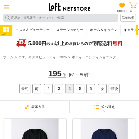
お気に入り
カート
詳細検索
コスメ＆ビューティー
ステーショナリー
ホーム＆キッチン
キャラク
カテゴリ
ホーム
ウエルネス＆ビューティー2026
ボディーコンディショニング
195
[61～80件]
件
最初
前
2
3
4
5
6
次
最後
表示方法
並べ替え