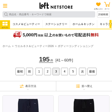
お気に入り
カート
詳細検索
コスメ＆ビューティー
ステーショナリー
ホーム＆キッチン
キャラク
カテゴリ
ホーム
ウエルネス＆ビューティー2026
ボディーコンディショニング
195
[41～60件]
件
最初
前
1
2
3
4
5
次
最後
表示方法
並べ替え