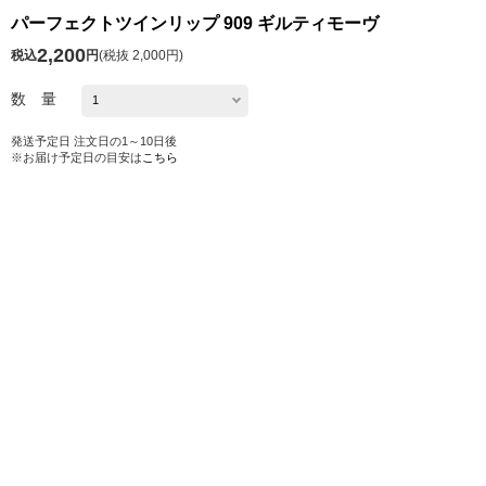
パーフェクトツインリップ 909 ギルティモーヴ
2,200
税込
円
(
税抜 2,000円
)
数 量
発送予定日 注文日の1～10日後
※お届け予定日の目安は
こちら
カートに入れる
お気に入り
シェアする
ホーム
HIGH SUMMER・季節の特集・おすすめ特集
グリーンプロジェクト
サステナブルビューティー
メイクアップ
パーフェクトツインリップ 909 ギルティモーヴ