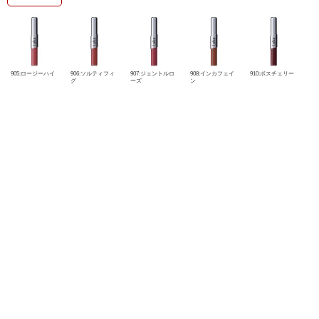
905:ロージーハイ
906:ソルティフィ
907:ジェントルロ
908:インカフェイ
910:ボスチェリー
グ
ーズ
ン