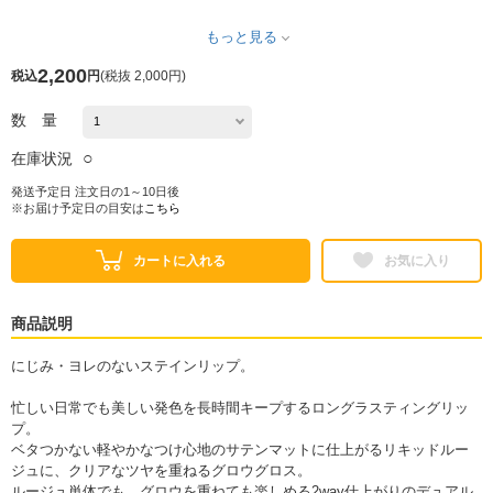
もっと見る
2,200
税込
円
(
税抜 2,000円
)
数 量
○
在庫状況
発送予定日 注文日の1～10日後
※お届け予定日の目安は
こちら
カートに入れる
お気に入り
商品説明
にじみ・ヨレのないステインリップ。
忙しい日常でも美しい発色を長時間キープするロングラスティングリッ
プ。
ベタつかない軽やかなつけ心地のサテンマットに仕上がるリキッドルー
ジュに、クリアなツヤを重ねるグロウグロス。
ルージュ単体でも、グロウを重ねても楽しめる2way仕上がりのデュアル