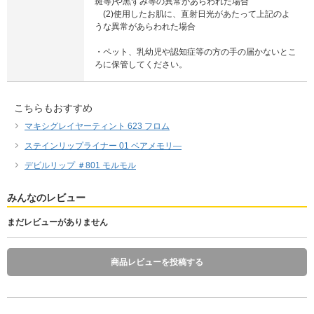
斑等)や黒ずみ等の異常があらわれた場合
(2)使用したお肌に、直射日光があたって上記のよ
うな異常があらわれた場合
・ペット、乳幼児や認知症等の方の手の届かないとこ
ろに保管してください。
こちらもおすすめ
マキシグレイヤーティント 623 フロム
ステインリップライナー 01 ベアメモリ―
デビルリップ ＃801 モルモル
みんなのレビュー
まだレビューがありません
商品レビューを投稿する