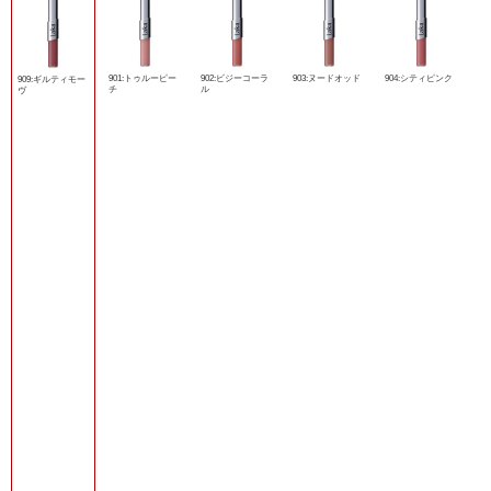
901:トゥルーピー
902:ビジーコーラ
903:ヌードオッド
904:シティピンク
909:ギルティモー
チ
ル
ヴ