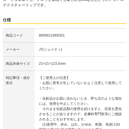
テクスチャーリップです。
仕様
商品コード
8809611869301
メーカー
JT(ジェイティ)
商品本体サイズ
21×21×123.5mm
特記事項・成分
【ご使用上の注意】
表示
・お肌に異常が生じていないかよく注意して使用して
ください。
・化粧品がお肌に合わないとき、即ち次のような場合
には、使用を中止してください。
そのまま化粧品類の使用を続けますと、症状を悪化
させることがありますので、皮膚科専門医等にご相談
されることをおすすめします。
(1)使用中、赤み、はれ、かゆみ、刺激、色抜け(白