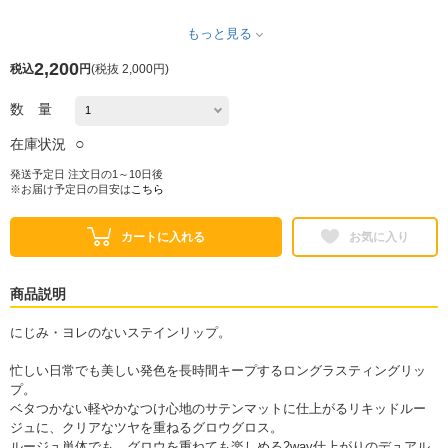
もっと見る
2,200
税込
円
(
税抜 2,000円
)
数 量
○
在庫状況
発送予定日 注文日の1～10日後
※お届け予定日の目安は
こちら
カートに入れる
お気に入り
商品説明
にじみ・ヨレのないステインリップ。
忙しい日常でも美しい発色を長時間キープするロングラスティングリッ
プ。
ベタつかない軽やかなつけ心地のサテンマットに仕上がるリキッドルー
ジュに、クリアなツヤを重ねるグロウグロス。
ルージュ単体でも、グロウを重ねても楽しめる2way仕上がりのデュアル