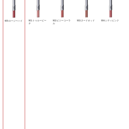
901:トゥルーピー
902:ビジーコーラ
903:ヌードオッド
904:シティピンク
905:ロージーハイ
チ
ル