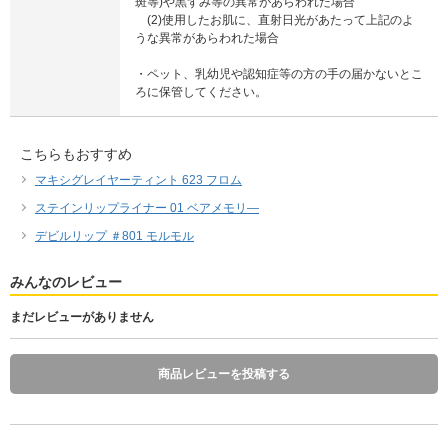
斑等)や黒ずみ等の異常があらわれた場合
(2)使用したお肌に、直射日光があたって上記のよ
うな異常があらわれた場合
・ペット、乳幼児や認知症等の方の手の届かないとこ
ろに保管してください。
こちらもおすすめ
マキシグレイヤーティント 623 フロム
ステインリップライナー 01 ベアメモリ―
デビルリップ ＃801 モルモル
みんなのレビュー
まだレビューがありません
商品レビューを投稿する