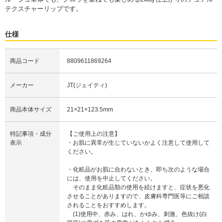
テクスチャーリップです。
仕様
商品コード
8809611869264
メーカー
JT(ジェイティ)
商品本体サイズ
21×21×123.5mm
特記事項・成分
【ご使用上の注意】
表示
・お肌に異常が生じていないかよく注意して使用して
ください。
・化粧品がお肌に合わないとき、即ち次のような場合
には、使用を中止してください。
そのまま化粧品類の使用を続けますと、症状を悪化
させることがありますので、皮膚科専門医等にご相談
されることをおすすめします。
(1)使用中、赤み、はれ、かゆみ、刺激、色抜け(白