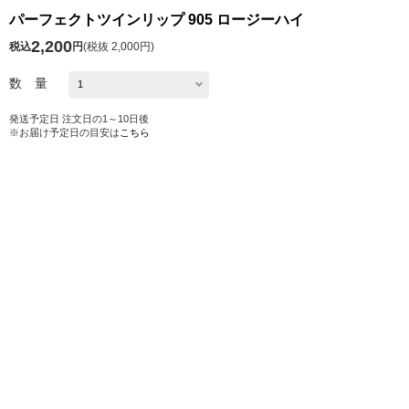
パーフェクトツインリップ 905 ロージーハイ
2,200
税込
円
(
税抜 2,000円
)
数 量
発送予定日 注文日の1～10日後
※お届け予定日の目安は
こちら
カートに入れる
お気に入り
シェアする
ホーム
HIGH SUMMER・季節の特集・おすすめ特集
グリーンプロジェクト
サステナブルビューティー
メイクアップ
パーフェクトツインリップ 905 ロージーハイ