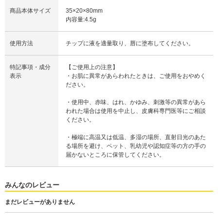
商品本体サイズ
35×20×80mm
内容量:4.5g
使用方法
チップに液を適量取り、唇に塗布してください。
特記事項・成分
【ご使用上の注意】
表示
・お肌に異常があらわれたときは、ご使用をおやめく
ださい。
・使用中、赤味、はれ、かゆみ、刺激等の異常があら
われた場合は使用を中止し、皮膚科専門医等にご相談
ください。
・極端に高温又は低温、多湿の場所、直射日光のあた
る場所を避け、ペット、乳幼児や認知症等の方の手の
届かないところに保管してください。
みんなのレビュー
まだレビューがありません