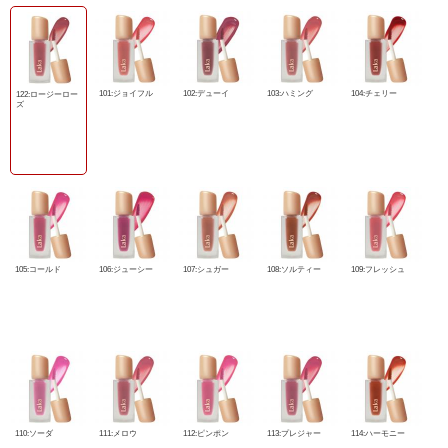
101:ジョイフル
102:デューイ
103:ハミング
104:チェリー
122:ロージーロー
ズ
105:コールド
106:ジューシー
107:シュガー
108:ソルティー
109:フレッシュ
110:ソーダ
111:メロウ
112:ピンポン
113:プレジャー
114:ハーモニー