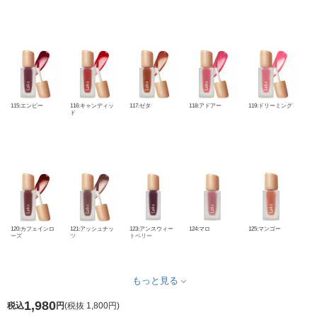
115:エンビー
116:キャンディッ
117:ゼタ
118:アドアー
119:ドリーミング
ド
120:カフェインロ
121:アッシュナッ
123:アンスウィー
124:マロ
125:マンゴー
ーズ
ツ
トベリー
もっと見る
1,980
税込
円
(
税抜 1,800円
)