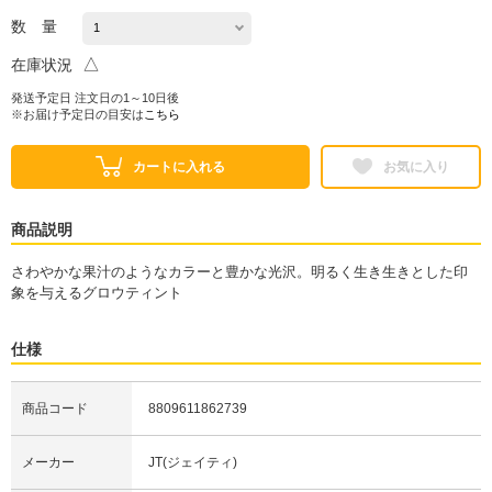
数 量
△
在庫状況
発送予定日 注文日の1～10日後
※お届け予定日の目安は
こちら
カートに入れる
お気に入り
商品説明
さわやかな果汁のようなカラーと豊かな光沢。明るく生き生きとした印
象を与えるグロウティント
仕様
商品コード
8809611862739
メーカー
JT(ジェイティ)