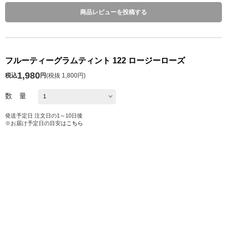
商品レビューを投稿する
フルーティーグラムティント 122 ロージーローズ
1,980
税込
円
(
税抜 1,800円
)
数 量
発送予定日 注文日の1～10日後
※お届け予定日の目安は
こちら
カートに入れる
お気に入り
シェアする