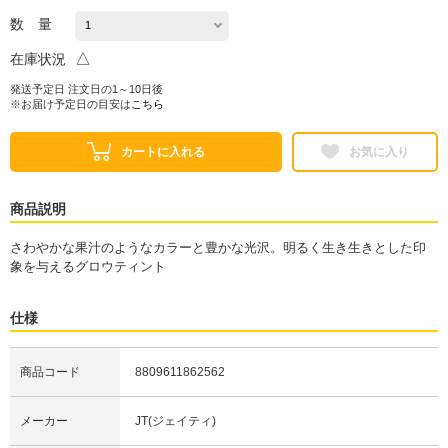
数 量
△
在庫状況
発送予定日 注文日の1～10日後
※お届け予定日の目安は
こちら
カートに入れる
お気に入り
商品説明
さわやかな果汁のようなカラーと豊かな光沢。明るく生き生きとした印
象を与えるグロウティント
仕様
商品コード
8809611862562
メーカー
JT(ジェイティ)