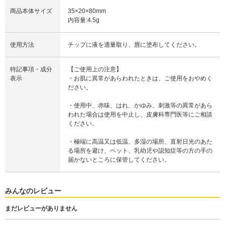
商品本体サイズ
35×20×80mm
内容量:4.5g
使用方法
チップに液を適量取り、唇に塗布してください。
特記事項・成分
【ご使用上の注意】
表示
・お肌に異常があらわれたときは、ご使用をおやめく
ださい。
・使用中、赤味、はれ、かゆみ、刺激等の異常があら
われた場合は使用を中止し、皮膚科専門医等にご相談
ください。
・極端に高温又は低温、多湿の場所、直射日光のあた
る場所を避け、ペット、乳幼児や認知症等の方の手の
届かないところに保管してください。
みんなのレビュー
まだレビューがありません