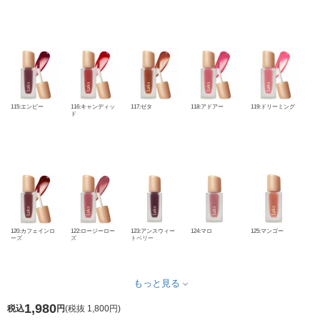
115:エンビー
116:キャンディッ
117:ゼタ
118:アドアー
119:ドリーミング
ド
120:カフェインロ
122:ロージーロー
123:アンスウィー
124:マロ
125:マンゴー
ーズ
ズ
トベリー
もっと見る
1,980
税込
円
(
税抜 1,800円
)