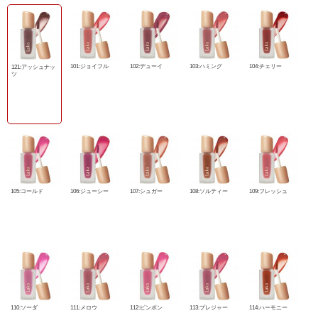
101:ジョイフル
102:デューイ
103:ハミング
104:チェリー
121:アッシュナッ
ツ
105:コールド
106:ジューシー
107:シュガー
108:ソルティー
109:フレッシュ
110:ソーダ
111:メロウ
112:ピンポン
113:プレジャー
114:ハーモニー