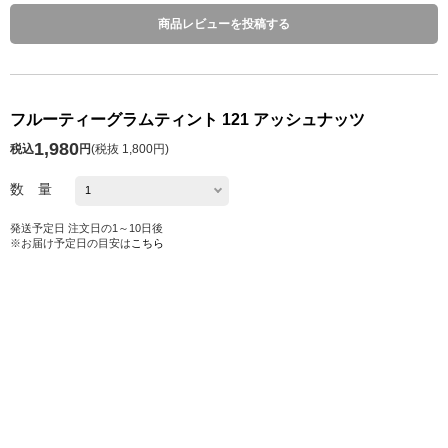
商品レビューを投稿する
フルーティーグラムティント 121 アッシュナッツ
1,980
税込
円
(
税抜 1,800円
)
数 量
発送予定日 注文日の1～10日後
※お届け予定日の目安は
こちら
カートに入れる
お気に入り
シェアする