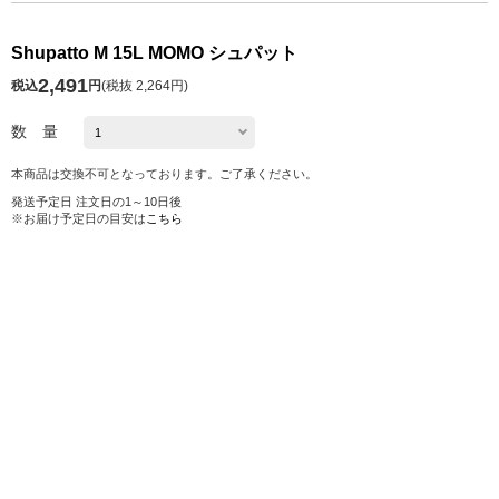
Shupatto M 15L MOMO シュパット
2,491
税込
円
(
税抜 2,264円
)
数 量
本商品は交換不可となっております。ご了承ください。
発送予定日 注文日の1～10日後
※お届け予定日の目安は
こちら
カートに入れる
お気に入り
シェアする
株式会社ロフト
東京都公安委員会 第303319700768号