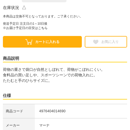
△
在庫状況
本商品は交換不可となっております。ご了承ください。
発送予定日 注文日の1～10日後
※お届け予定日の目安は
こちら
カートに入れる
お気に入り
商品説明
荷物の重さで袋口が自然としぼれて、荷物がこぼれにくい。
食料品の買い足しや、スポーツシーンでの荷物入れに。
たたむと手のひらサイズに。
仕様
商品コード
4976404014690
メーカー
マーナ