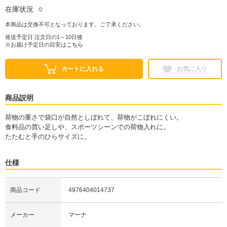
○
在庫状況
本商品は交換不可となっております。ご了承ください。
発送予定日 注文日の1～10日後
※お届け予定日の目安は
こちら
カートに入れる
お気に入り
商品説明
荷物の重さで袋口が自然としぼれて、荷物がこぼれにくい。
食料品の買い足しや、スポーツシーンでの荷物入れに。
たたむと手のひらサイズに。
仕様
商品コード
4976404014737
メーカー
マーナ