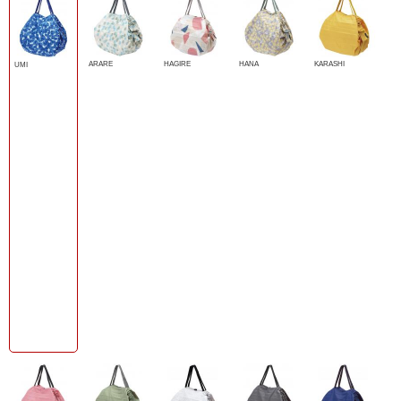
ARARE
HAGIRE
HANA
KARASHI
UMI