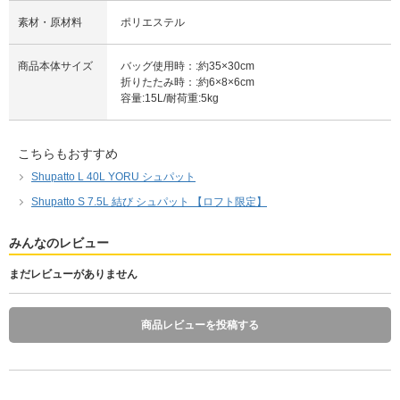
素材・原材料
ポリエステル
商品本体サイズ
バッグ使用時：:約35×30cm
折りたたみ時：:約6×8×6cm
容量:15L/耐荷重:5kg
こちらもおすすめ
Shupatto L 40L YORU シュパット
Shupatto S 7.5L 結び シュパット 【ロフト限定】
みんなのレビュー
まだレビューがありません
商品レビューを投稿する