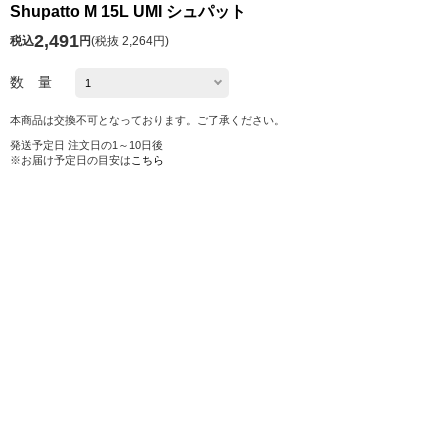
Shupatto M 15L UMI シュパット
2,491
税込
円
(
税抜 2,264円
)
数 量
本商品は交換不可となっております。ご了承ください。
発送予定日 注文日の1～10日後
※お届け予定日の目安は
こちら
カートに入れる
お気に入り
シェアする
株式会社ロフト
東京都公安委員会 第303319700768号