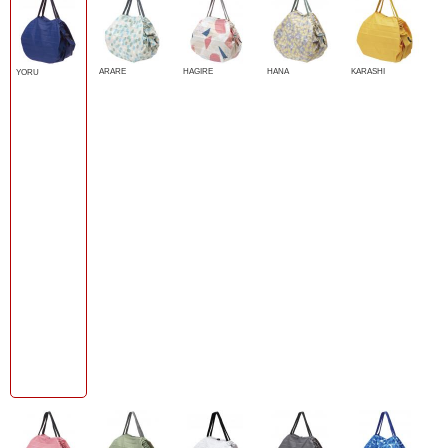
ARARE
HAGIRE
HANA
KARASHI
YORU