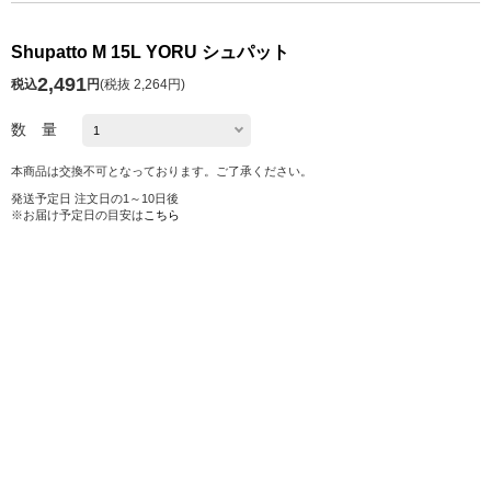
Shupatto M 15L YORU シュパット
2,491
税込
円
(
税抜 2,264円
)
数 量
本商品は交換不可となっております。ご了承ください。
発送予定日 注文日の1～10日後
※お届け予定日の目安は
こちら
カートに入れる
お気に入り
シェアする
株式会社ロフト
東京都公安委員会 第303319700768号