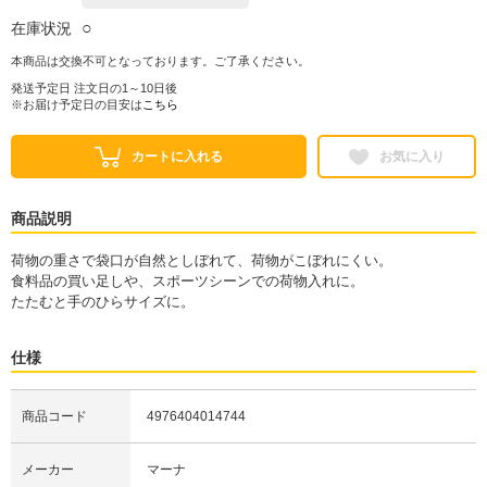
○
在庫状況
本商品は交換不可となっております。ご了承ください。
発送予定日 注文日の1～10日後
※お届け予定日の目安は
こちら
カートに入れる
お気に入り
商品説明
荷物の重さで袋口が自然としぼれて、荷物がこぼれにくい。
食料品の買い足しや、スポーツシーンでの荷物入れに。
たたむと手のひらサイズに。
仕様
商品コード
4976404014744
メーカー
マーナ