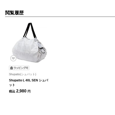
閲覧履歴
Shupatto(シュパット)
Shupatto L 40L SEN シュパ
ット
2,980
税込
円