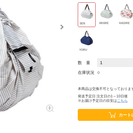
ARARE
HAGIRE
SEN
YORU
数 量
○
在庫状況
本商品は交換不可となっておりま
発送予定日 注文日の1～10日後
※お届け予定日の目安は
こちら
カート