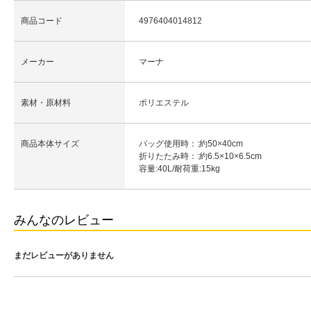
商品コード
4976404014812
メーカー
マーナ
素材・原材料
ポリエステル
商品本体サイズ
バッグ使用時：:約50×40cm
折りたたみ時：:約6.5×10×6.5cm
容量:40L/耐荷重:15kg
みんなのレビュー
まだレビューがありません