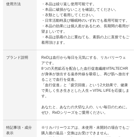
使用方法
・本品は繰り返し使用可能です。
・本品に破損がないことを確認してください。
・衣類として着用してください。
・日常活動時及び睡眠時のいずれでも着用可能です。
・本品の効果には個人差があるため、長期間の着用が
望ましいです。
・本品は肌着の上に重ねても、素肌の上に直接でもご
着用頂けます。
ブランド説明
ReDは血行から毎日を元気にする、リカバリーウェ
アです。
8つの天然鉱石を配合した血行促進繊維VITALTECHR
が身体が放出する遠赤外線を吸収し、再び肌へ放出す
ることで血行を促進。
「血行促進」と「疲労回復」という2大効果で、健康
で美しく生き生きとした人生＝VITAL LIFEを応援しま
す。
あなたと、あなたの大切な人の、いい毎日のために。
ぜひ、ReDシリーズをご愛用ください。
特記事項・成分
※リカバリーウエアは、未使用・未開封の場合でもご
表示
購入後の返品・交換はお受けできません。