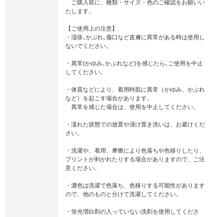
ご購入前に、種類・サイズ・色のご確認をお願いい
たします。
【ご使用上の注意】
・湿疹､かぶれ､傷口など皮膚に異常がある時は使用し
ないでください。
・異常(かゆみ､かぶれなど)を感じたら､ご使用を中止
してください。
・体質などにより、着用時肌に異常（かゆみ、かぶれ
など）を起こす場合があります。
異常を感じた場合は、使用を中止してください。
・濡れた状態での放置や浸け置き洗いは、お避けくだ
さい。
・洗濯や、着用、摩擦により色落ちや色移りしたり、
プリントが剥がれたりする場合がありますので、ご注
意ください。
・濃色は洗濯で色落ち、色移りする可能性があります
ので、他のものと分けて洗濯してください。
・蛍光増白剤の入っていない洗剤を使用してくださ