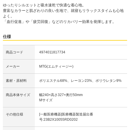
ゆったりシルエットと吸水速乾で快適な着心地。
豊富なカラーと肌ざわりの良い生地で、就寝もリラックスタイムも心地
よく。
「血行促進」や「疲労回復」などのリカバリー効果を発揮します。
仕様
商品コード
4974011817734
メーカー
MTG(エムティージー)
素材・原材料
ポリエステル68%、レーヨン23%、ポリウレタン9%
商品本体サイズ
幅240×高さ327×奥行50mm
Mサイズ
その他仕様
[一般医療機器]医療機器製造届出番
号:23B2X10055RD0202