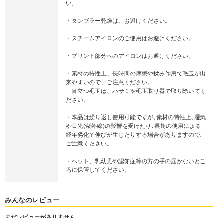
い。
・タンブラー乾燥は、お避けください。
・スチームアイロンのご使用はお避けください。
・プリント部分へのアイロンはお避けください。
・素材の特性上、長時間の摩擦や揉み作用で毛玉が出
来やすいので、ご注意ください。
目立つ毛玉は、ハサミや毛玉取り器で取り除いてく
ださい。
・本品は繰り返し使用可能ですが､素材の特性上､湿気
や日光(紫外線)の影響を受けたり､長期の使用による
経年劣化で伸びが生じたりする場合がありますので､
ご注意ください。
・ペット、乳幼児や認知症等の方の手の届かないとこ
ろに保管してください。
みんなのレビュー
まだレビューがありません