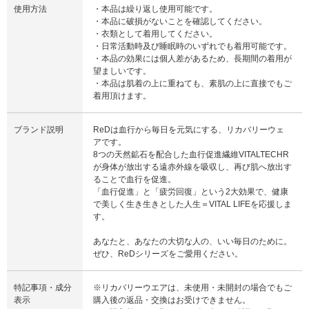
使用方法
・本品は繰り返し使用可能です。
・本品に破損がないことを確認してください。
・衣類として着用してください。
・日常活動時及び睡眠時のいずれでも着用可能です。
・本品の効果には個人差があるため、長期間の着用が
望ましいです。
・本品は肌着の上に重ねても、素肌の上に直接でもご
着用頂けます。
ブランド説明
ReDは血行から毎日を元気にする、リカバリーウェ
アです。
8つの天然鉱石を配合した血行促進繊維VITALTECHR
が身体が放出する遠赤外線を吸収し、再び肌へ放出す
ることで血行を促進。
「血行促進」と「疲労回復」という2大効果で、健康
で美しく生き生きとした人生＝VITAL LIFEを応援しま
す。
あなたと、あなたの大切な人の、いい毎日のために。
ぜひ、ReDシリーズをご愛用ください。
特記事項・成分
※リカバリーウエアは、未使用・未開封の場合でもご
表示
購入後の返品・交換はお受けできません。