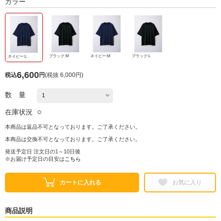
カラー
ブラック:M
ネイビー:M
ブラック:L
ネイビー:L
6,600
税込
円
(
税抜 6,000円
)
数 量
○
在庫状況
本商品は返品不可となっております。ご了承ください。
本商品は交換不可となっております。ご了承ください。
発送予定日 注文日の1～10日後
※お届け予定日の目安は
こちら
カートに入れる
お気に入り
商品説明