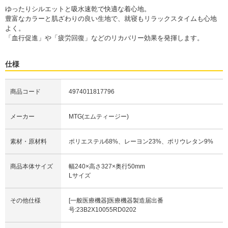
ゆったりシルエットと吸水速乾で快適な着心地。
豊富なカラーと肌ざわりの良い生地で、就寝もリラックスタイムも心地
よく。
「血行促進」や「疲労回復」などのリカバリー効果を発揮します。
仕様
商品コード
4974011817796
メーカー
MTG(エムティージー)
素材・原材料
ポリエステル68%、レーヨン23%、ポリウレタン9%
商品本体サイズ
幅240×高さ327×奥行50mm
Lサイズ
その他仕様
[一般医療機器]医療機器製造届出番
号:23B2X10055RD0202