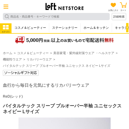
お気に入り
カート
詳細検索
コスメ＆ビューティー
ステーショナリー
ホーム＆キッチン
キャラク
カテゴリ
ホーム
コスメ＆ビューティー
美容家電・紫外線対策ウエア ・ヘルスケア
機能性ウエア
リカバリーウエア
バイタルテック スリープ プルオーバー半袖 ユニセックス ネイビー Lサイズ
血行から毎日を元気にするリカバリーウェア
ReD(レッド)
バイタルテック スリープ プルオーバー半袖 ユニセックス
ネイビー Lサイズ