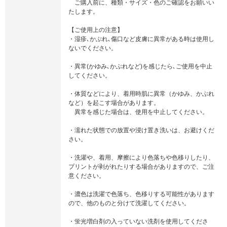
ご購入前に、種類・サイズ・色のご確認をお願いい
たします。
【ご使用上の注意】
・湿疹､かぶれ､傷口など皮膚に異常がある時は使用し
ないでください。
・異常(かゆみ､かぶれなど)を感じたら､ご使用を中止
してください。
・体質などにより、着用時肌に異常（かゆみ、かぶれ
など）を起こす場合があります。
異常を感じた場合は、使用を中止してください。
・濡れた状態での放置や浸け置き洗いは、お避けくだ
さい。
・洗濯や、着用、摩擦により色落ちや色移りしたり、
プリントが剥がれたりする場合がありますので、ご注
意ください。
・濃色は洗濯で色落ち、色移りする可能性があります
ので、他のものと分けて洗濯してください。
・蛍光増白剤の入っていない洗剤を使用してくださ