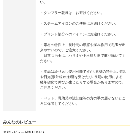
い。
・タンブラー乾燥は、お避けください。
・スチームアイロンのご使用はお避けください。
・プリント部分へのアイロンはお避けください。
・素材の特性上、長時間の摩擦や揉み作用で毛玉が出
来やすいので、ご注意ください。
目立つ毛玉は、ハサミや毛玉取り器で取り除いてく
ださい。
・本品は繰り返し使用可能ですが､素材の特性上､湿気
や日光(紫外線)の影響を受けたり､長期の使用による
経年劣化で伸びが生じたりする場合がありますので､
ご注意ください。
・ペット、乳幼児や認知症等の方の手の届かないとこ
ろに保管してください。
みんなのレビュー
まだレビューがありません