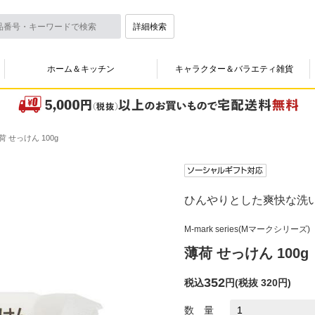
詳細検索
ホーム＆キッチン
キャラクター＆バラエティ雑貨
荷 せっけん 100g
ひんやりとした爽快な洗
M-mark series(Mマークシリーズ)
薄荷 せっけん 100g
352
税込
円
(
税抜 320円
)
数 量