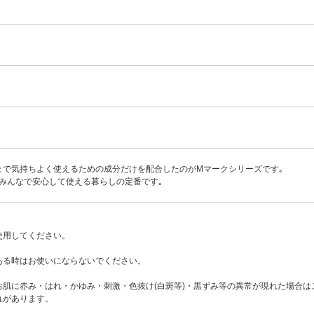
まで気持ちよく使えるための成分だけを配合したのがMマークシリーズです｡
みんなで安心して使える暮らしの定番です｡
使用してください。
ある時はお使いにならないでください。
肌に赤み・はれ・かゆみ・刺激・色抜け(白斑等)・黒ずみ等の異常が現れた場合
れがあります。