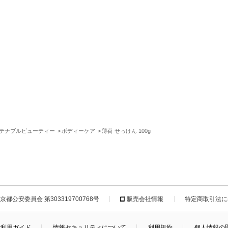
テナブルビューティー
ボディーケア
薄荷 せっけん 100g
都公安委員会 第303319700768号
販売会社情報
特定商取引法に
ご利用ガイド
情報セキュリティについて
利用規約
個人情報の