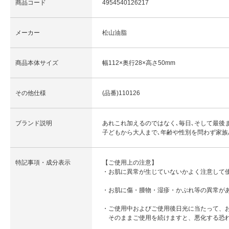
商品コード
4954540126217
メーカー
松山油脂
商品本体サイズ
幅112×奥行28×高さ50mm
その他仕様
(品番)110126
ブランド説明
あれこれ加えるのではなく､毎日､そして最後
子どもから大人まで､年齢や性別を問わず家族
特記事項・成分表示
【ご使用上の注意】
・お肌に異常が生じていないかよく注意して
・お肌に傷・腫物・湿疹・かぶれ等の異常が
・ご使用中およびご使用後日光に当たって、お
そのままご使用を続けますと、悪化する恐