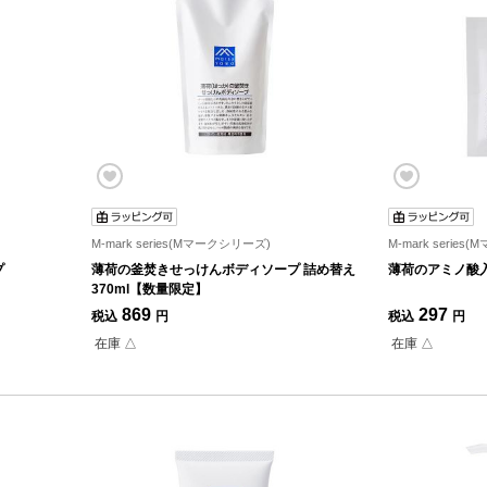
M-mark series(Mマークシリーズ)
M-mark serie
プ
薄荷の釜焚きせっけんボディソープ 詰め替え
薄荷のアミノ酸入
370ml【数量限定】
869
297
税込
円
税込
円
在庫 △
在庫 △