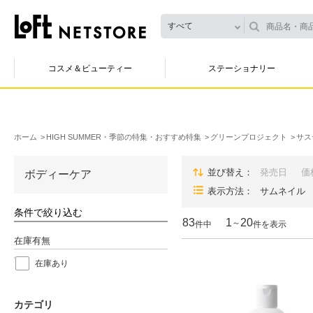
すべて
コスメ＆ビューティー
ステーショナリー
ホーム
HIGH SUMMER・季節の特集・おすすめ特集
グリーンプロジェクト
サス
並び替え
発売日
価
ボディーケア
表示方法
サムネイル
条件で絞り込む
83
1
20
～
件中
件を表示
在庫有無
在庫あり
カテゴリ