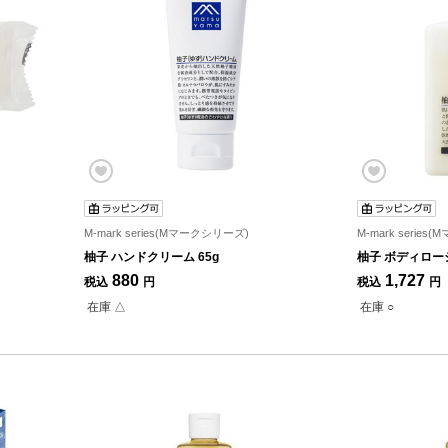
M-mark series(Mマークシリーズ)
M-mark serie
柚子 ハンドクリーム 65g
柚子 ボディローシ
880
1,727
税込
円
税込
円
在庫 △
在庫 ○