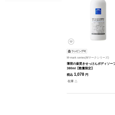
M-mark series(Mマークシリーズ)
薄荷の釜焚きせっけんボディソー
380ml【数量限定】
1,078
税込
円
在庫 △