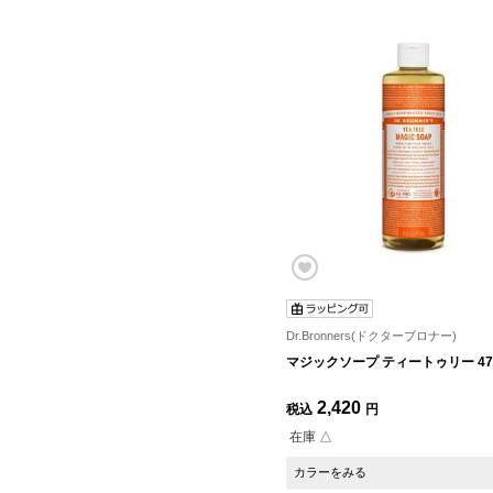
Dr.Bronners(ドクターブロナー)
マジックソープ ティートゥリー 47
2,420
税込
円
在庫 △
カラーをみる