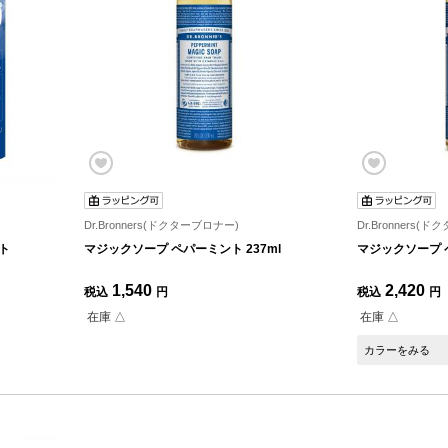
Dr.Bronners(ドクターブロナー)
Dr.Bronners(
ト
マジックソープ ペパーミント 237ml
マジックソープ ペ
1,540
2,420
税込
円
税込
円
在庫 △
在庫 △
カラーをみる