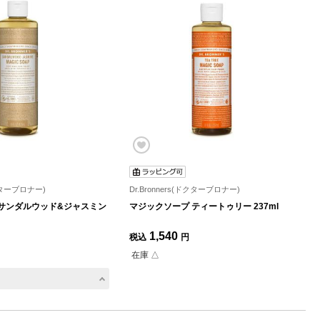
ドクターブロナー)
Dr.Bronners(ドクターブロナー)
 サンダルウッド&ジャスミン
マジックソープ ティートゥリー 237ml
1,540
税込
円
在庫 △