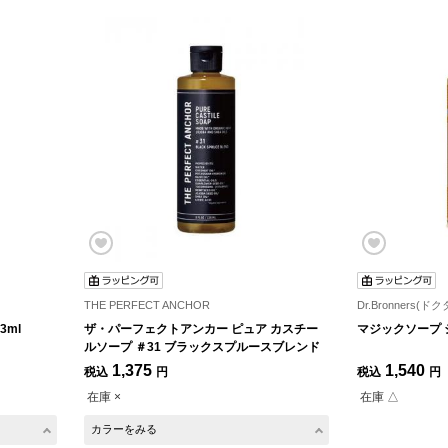
THE PERFECT ANCHOR
Dr.Bronners(
3ml
ザ・パーフェクトアンカー ピュア カスチー
マジックソープ シ
ルソープ ＃31 ブラックスプルースブレンド
1,375
1,540
税込
円
税込
円
在庫 ×
在庫 △
カラーをみる