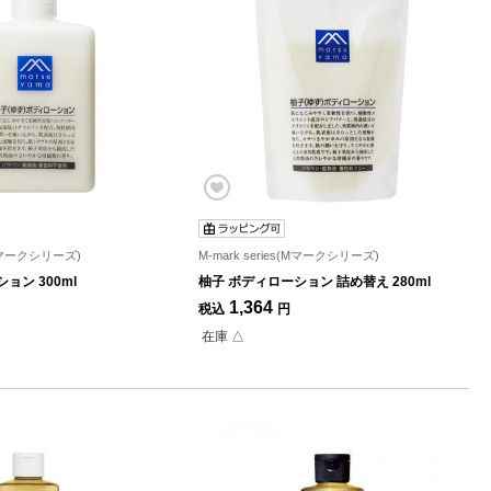
s(Mマークシリーズ)
M-mark series(Mマークシリーズ)
ョン 300ml
柚子 ボディローション 詰め替え 280ml
1,364
税込
円
在庫 △