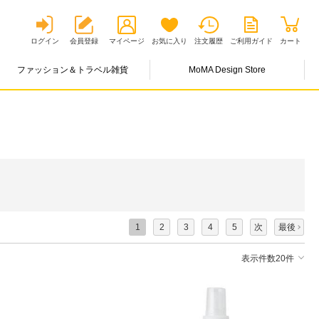
ログイン
会員登録
マイページ
お気に入り
注文履歴
ご利用ガイド
カート
ファッション＆トラベル雑貨
MoMA Design Store
1
2
3
4
5
次
最後
表示件数20件