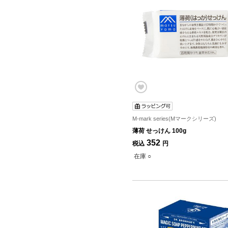
M-mark series(Mマークシリーズ)
薄荷 せっけん 100g
352
税込
円
在庫 ○