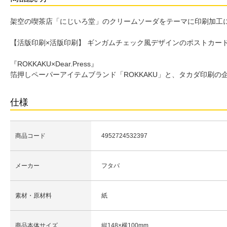
架空の喫茶店「にじいろ堂」のクリームソーダをテーマに印刷加工に
【活版印刷×活版印刷】 ギンガムチェック風デザインのポストカー
『ROKKAKU×Dear.Press』
箔押しペーパーアイテムブランド「ROKKAKU」と、タカダ印刷の企
仕様
商品コード
4952724532397
メーカー
フタバ
素材・原材料
紙
商品本体サイズ
縦148×横100mm