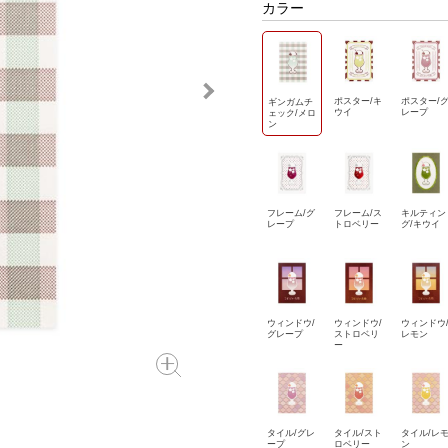
カラー
ポスター/キ
ポスター/
ギンガムチ
ウイ
レープ
ェック/メロ
ン
フレーム/グ
フレーム/ス
キルティン
レープ
トロベリー
グ/キウイ
ウィンドウ/
ウィンドウ/
ウィンドウ
グレープ
ストロベリ
レモン
ー
タイル/グレ
タイル/スト
タイル/レ
ープ
ロベリー
ン