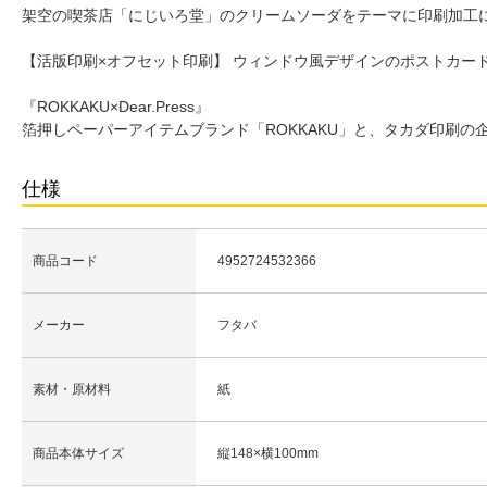
架空の喫茶店「にじいろ堂」のクリームソーダをテーマに印刷加工に
【活版印刷×オフセット印刷】 ウィンドウ風デザインのポストカー
『ROKKAKU×Dear.Press』
箔押しペーパーアイテムブランド「ROKKAKU」と、タカダ印刷の企
仕様
商品コード
4952724532366
メーカー
フタバ
素材・原材料
紙
商品本体サイズ
縦148×横100mm