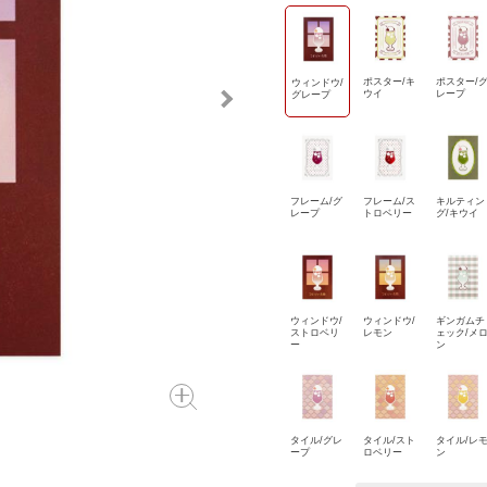
ポスター/キ
ポスター/
ウィンドウ/
ウイ
レープ
グレープ
フレーム/グ
フレーム/ス
キルティン
レープ
トロベリー
グ/キウイ
ウィンドウ/
ウィンドウ/
ギンガムチ
ストロベリ
レモン
ェック/メ
ー
ン
タイル/グレ
タイル/スト
タイル/レ
ープ
ロベリー
ン