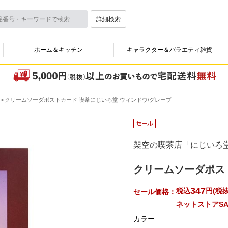
詳細検索
ホーム＆キッチン
キャラクター＆バラエティ雑貨
クリームソーダポストカード 喫茶にじいろ堂 ウィンドウ/グレープ
架空の喫茶店「にじいろ
クリームソーダポス
347
税込
円
(
税抜
セール価格：
ネットストアSA
カラー