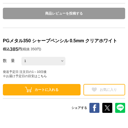
商品レビューを投稿する
PGメタル350 シャープペンシル 0.5mm クリアホワイト
385
税込
円
(
税抜 350円
)
数 量
発送予定日 注文日の1～10日後
※お届け予定日の目安は
こちら
カートに入れる
お気に入り
シェアする