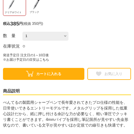
ブラック
クリアホワイト
385
税込
円
(
税抜 350円
)
数 量
○
在庫状況
発送予定日 注文日の1～10日後
※お届け予定日の目安は
こちら
カートに入れる
お気に入り
商品説明
ぺんてるの製図用シャープペンで長年愛されてきたプロ仕様の性能を、
日常使いできるエントリーモデルです。メタルグリップを採用した低重
心設計だから、紙に押し付ける余計な力が必要なく、軽い筆圧でクッキ
リ書くことができます。4mmパイプを採用し筆記箇所が見やすい先金形
状なので、書いている文字が見やすいほか定規での線引きも快適です。