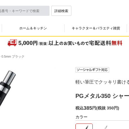
詳細検索
ホーム＆キッチン
キャラクター＆バラエティ雑貨
 0.5mm ブラック
軽い筆圧でクッキリ書ける。 
PGメタル350 シャ
385
税込
円
(
税抜 350円
)
カラー