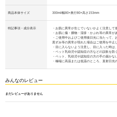
商品本体サイズ
300ml/幅80×奥行80×高さ153mm
特記事項・成分表示
・お肌に異常が生じていないかよく注意して
・お肌に傷・腫物・湿疹・かぶれ等の異常が
・ご使用中およびご使用後日光に当たって、お
黒ずみ等の異常が現れた場合はご使用を中止
・目に入らないよう注意し、目に入った時は
・ペット乳幼児や認知症の方などの誤飲を防
・ペット、乳幼児や認知症の方の手の届かな
・極端に高温または低温のところ、直射日光
みんなのレビュー
まだレビューがありません