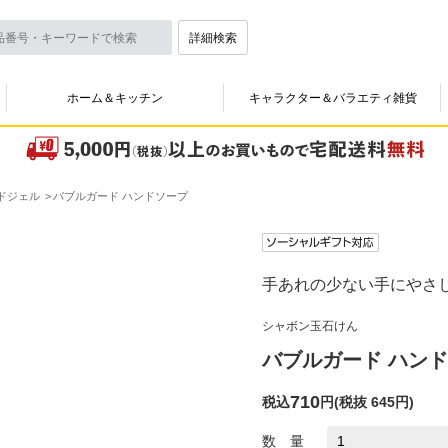
詳細検索
ホーム＆キッチン
キャラクター＆バラエティ雑貨
ドジェル
バブルガード ハンドソープ
手あれの少ない手にやさ
シャボン玉石けん
バブルガード ハン
710
税込
円
(
税抜 645円
)
数 量