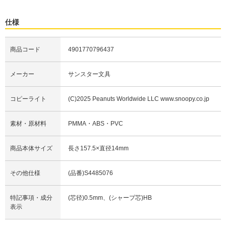
仕様
商品コード
4901770796437
メーカー
サンスター文具
コピーライト
(C)2025 Peanuts Worldwide LLC www.snoopy.co.jp
素材・原材料
PMMA・ABS・PVC
商品本体サイズ
長さ157.5×直径14mm
その他仕様
(品番)S4485076
特記事項・成分
(芯径)0.5mm、(シャープ芯)HB
表示