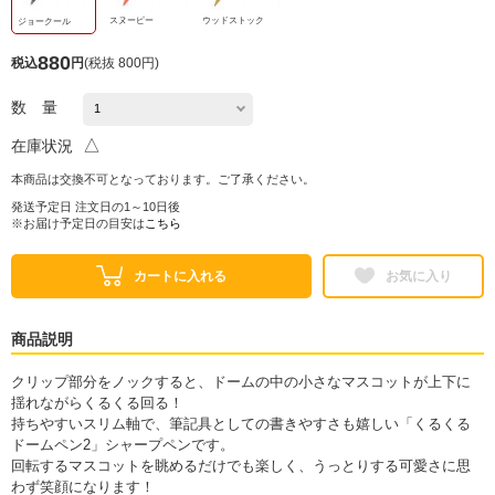
スヌーピー
ウッドストック
ジョークール
880
税込
円
(
税抜 800円
)
数 量
△
在庫状況
本商品は交換不可となっております。ご了承ください。
発送予定日 注文日の1～10日後
※お届け予定日の目安は
こちら
カートに入れる
お気に入り
商品説明
クリップ部分をノックすると、ドームの中の小さなマスコットが上下に
揺れながらくるくる回る！
持ちやすいスリム軸で、筆記具としての書きやすさも嬉しい「くるくる
ドームペン2」シャープペンです。
回転するマスコットを眺めるだけでも楽しく、うっとりする可愛さに思
わず笑顔になります！