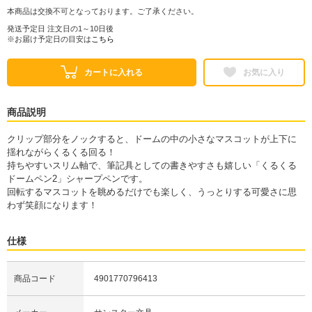
本商品は交換不可となっております。ご了承ください。
発送予定日 注文日の1～10日後
※お届け予定日の目安は
こちら
カートに入れる
お気に入り
商品説明
クリップ部分をノックすると、ドームの中の小さなマスコットが上下に
揺れながらくるくる回る！
持ちやすいスリム軸で、筆記具としての書きやすさも嬉しい「くるくる
ドームペン2」シャープペンです。
回転するマスコットを眺めるだけでも楽しく、うっとりする可愛さに思
わず笑顔になります！
仕様
商品コード
4901770796413