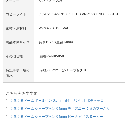
メーカー
サンスター文具
コピーライト
(C)2025 SANRIO CO.LTD.APPROVAL NO.L650161
素材・原材料
PMMA・ABS・PVC
商品本体サイズ
長さ157.5×直径14mm
その他仕様
(品番)S4485050
特記事項・成分
(芯径)0.5mm、(シャープ芯)HB
表示
こちらもおすすめ
くるくるドーム ボールペン 0.7mm 油性 サンリオ ポチャッコ
くるくるドーム シャープペン 0.5mm ディズニー くまのプーさん
くるくるドーム シャープペン 0.5mm ピーナッツ スヌーピー