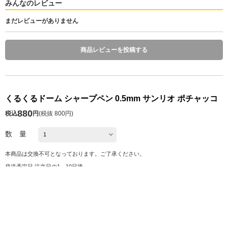
みんなのレビュー
まだレビューがありません
商品レビューを投稿する
くるくるドーム シャープペン 0.5mm サンリオ ポチャッコ
880
税込
円
(
税抜 800円
)
数 量
本商品は交換不可となっております。ご了承ください。
発送予定日 注文日の1～10日後
※お届け予定日の目安は
こちら
カートに入れる
お気に入り