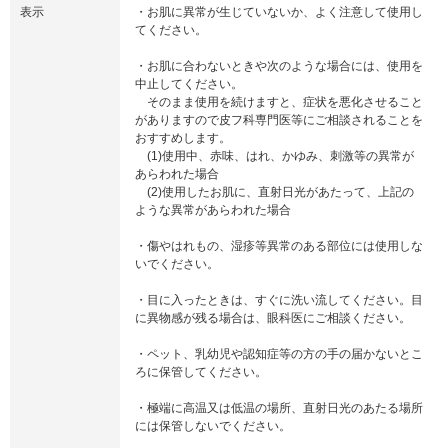
表示
・お肌に異常が生じていないか、よく注意して使用し
てください。
・お肌に合わないときや次のような場合には、使用を
中止してください。
そのまま使用を続けますと、症状を悪化させること
がありますので皮フ科専門医等にご相談されることを
おすすめします。
(1)使用中、赤味、はれ、かゆみ、刺激等の異常が
あらわれた場合
(2)使用したお肌に、直射日光があたって、上記の
ような異常があらわれた場合
・傷やはれもの、湿疹等異常のある部位には使用しな
いでください。
・目に入ったときは、すぐに洗い流してください。目
に異物感が残る場合は、眼科医にご相談ください。
・ペット、乳幼児や認知症等の方の手の届かないとこ
ろに保管してください。
・極端に高温又は低温の場所、直射日光のあたる場所
には保管しないでください。