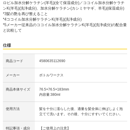
ロピル加水分解ケラチン(羊毛)(全て保湿成分)／ココイル加水分解ケラチ
ンK(羊毛)(洗浄成分)、加水分解ケラチン(カシミヤヤギ、羊毛)(保湿成分)
*3髪の艶を再び整えること
*4ココイル加水分解ケラチンK(羊毛)(洗浄成分)
*5メーカー従来品のココイル加水分解ケラチンK(羊毛)(洗浄成分)の配合量
と比較して
仕様
商品コード
4580635112690
メーカー
ボトルワークス
商品本体サイズ
76.5×76.5×183mm
内容量:380ml
使用方法
髪を十分に濡らした後、適量を髪全体に伸ばしよく泡
立てて洗います。その後、十分にすすいでください。
特記事項・成分
【ご使用上の注意】