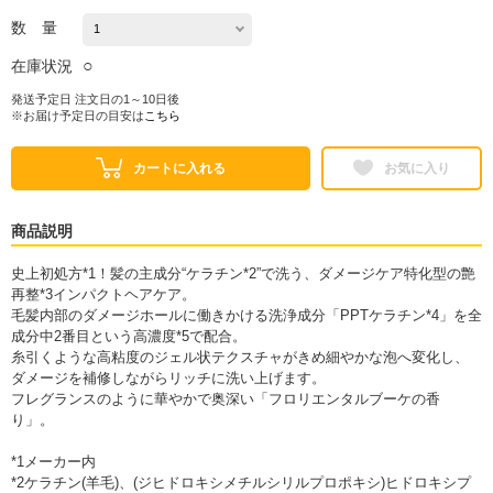
数 量
○
在庫状況
発送予定日 注文日の1～10日後
※お届け予定日の目安は
こちら
カートに入れる
お気に入り
商品説明
史上初処方*1！髪の主成分“ケラチン*2”で洗う、ダメージケア特化型の艶
再整*3インパクトヘアケア。
毛髪内部のダメージホールに働きかける洗浄成分「PPTケラチン*4」を全
成分中2番目という高濃度*5で配合。
糸引くような高粘度のジェル状テクスチャがきめ細やかな泡へ変化し、
ダメージを補修しながらリッチに洗い上げます。
フレグランスのように華やかで奥深い「フロリエンタルブーケの香
り」。
*1メーカー内
*2ケラチン(羊毛)、(ジヒドロキシメチルシリルプロポキシ)ヒドロキシプ