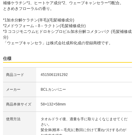
補修ケラチン*1、ヒートケア成分*2、ウェーブキャンセラー*3配合。
ときめきフローラルの香り。
*1加水分解ケラチン(羊毛)(毛髪補修成分)
*2メドウフォーム－δ－ラクトン(毛髪補修成分)
*3 ココジモニウムヒドロキシプロピル加水分解コメタンパク (毛髪補修成
分)
「ウェーブキャンセラ」は株式会社成和化成の登録商標です。
仕様
商品コード
4515061191292
メーカー
BCLカンパニー
商品本体サイズ
58×132×58mm
使用方法
タオルドライ後、適量を手に取りよくなじませてくだ
さい。
髪全体(根本～毛先)に数回に分けて重ねづけするのが