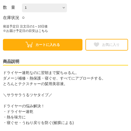
数 量
○
在庫状況
発送予定日 注文日の1～10日後
※お届け予定日の目安は
こちら
カートに入れる
お気に入り
商品説明
ドライヤー速乾なのに翌朝まで髪ちゅるん。
ダメージ補修・熱保護・寝ぐせ、すべてにアプローチする。
とろんとテクスチャーの髪用美容液。
＼サラサラうるツヤタイプ／
ドライヤーの悩み解決！
・ドライヤー速乾
・熱を味方に
・寝ぐせ・うねり戻りを防ぐ(被膜による)