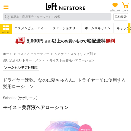
お気に入り
カート
詳細検索
コスメ＆ビューティー
ステーショナリー
ホーム＆キッチン
キャラク
カテゴリ
ホーム
コスメ＆ビューティー
ヘアケア・スタイリング剤
洗い流さないトリートメント
モイスト美容液ヘアローション
ドライヤー速乾、なのに髪ちゅるん。ドライヤー前に使用する
髪用ローション
Saborino(サボリーノ)
モイスト美容液ヘアローション