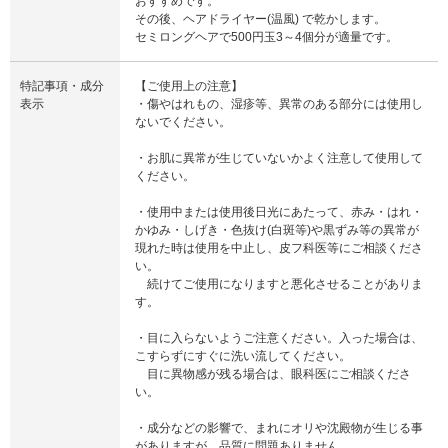
おすすめです。
その後、ヘアドライヤー(温風) で乾かします。
セミロングヘアで500円玉3～4個分が適量です。
特記事項・成分
【ご使用上の注意】
表示
・傷やはれもの、湿疹等、異常のある部分には使用し
ないでください。
・お肌に異常が生じていないかよく注意して使用して
ください。
・使用中または使用後日光にあたって、赤み・はれ・
かゆみ・しげき・色抜け(白斑等)や黒ずみ等の異常が
現れた時は使用を中止し、皮フ科医等にご相談くださ
い。
続けてご使用になりますと悪化させることがありま
す。
・目に入らないようご注意ください。入った場合は、
こすらずにすぐに洗い流してください。
目に異物感が残る場合は、眼科医にご相談くださ
い。
・成分などの影響で、まれにオリや沈殿物が生じる事
がありますが、品質に問題ありません。