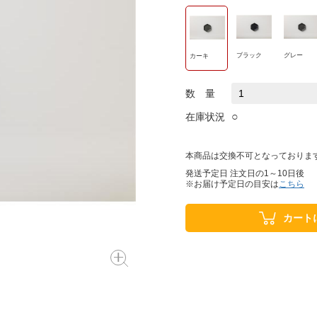
ブラック
グレー
カーキ
数 量
○
在庫状況
本商品は交換不可となっておりま
発送予定日 注文日の1～10日後
※お届け予定日の目安は
こちら
カート