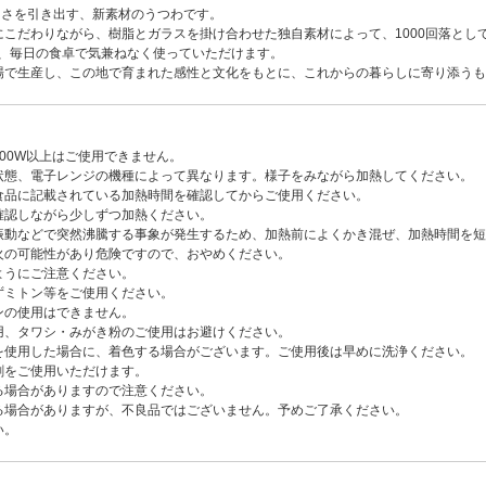
しさを引き出す、新素材のうつわです。
こだわりながら、樹脂とガラスを掛け合わせた独自素材によって、1000回落とし
で、毎日の食卓で気兼ねなく使っていただけます。
場で生産し、この地で育まれた感性と文化をもとに、これからの暮らしに寄り添うも
00W以上はご使用できません。
状態、電子レンジの機種によって異なります。様子をみながら加熱してください。
食品に記載されている加熱時間を確認してからご使用ください。
確認しながら少しずつ加熱ください。
振動などで突然沸騰する事象が発生するため、加熱前によくかき混ぜ、加熱時間を短
火の可能性があり危険ですので、おやめください。
ようにご注意ください。
ずミトン等をご使用ください。
ンの使用はできません。
用、タワシ・みがき粉のご使用はお避けください。
を使用した場合に、着色する場合がございます。ご使用後は早めに洗浄ください。
剤をご使用いただけます。
る場合がありますので注意ください。
る場合がありますが、不良品ではございません。予めご了承ください。
い。