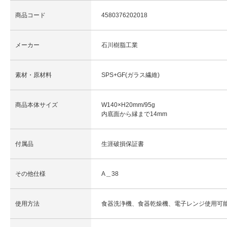
商品コード
4580376202018
メーカー
石川樹脂工業
素材・原材料
SPS+GF(ガラス繊維)
商品本体サイズ
W140×H20mm/95g
内底面から縁まで14mm
付属品
生涯破損保証書
その他仕様
A＿38
使用方法
食器洗浄機、食器乾燥機、電子レンジ使用可