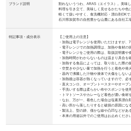
ブランド説明
割れないうつわ、ARAS（エイラス）。美味
料理を引き立て、美味しく見せるかたちや色に
軽くて扱いやすく、食洗機対応・漂白剤OK
石川県加賀市の自然豊かな山麓にある自社工
特記事項・成分表示
【ご使用上の注意】
・加熱は電子レンジを使用いただけますが、7
・電子レンジでの加熱調理は、加熱や食材の
・電子レンジをご使用の際は、取扱説明書や
・加熱時間がわからないものは温まり具合を
・加熱する食品によっては、取り出した際の
・空焚きや少ない量で加熱を行うと着色や発
・器内で沸騰した汁物や液体で火傷をしない
・加熱後は容器が熱くなっていますので、必
・直火コンロ、オーブントースターやオーブ
・手洗いする際は柔らかい布やスポンジを使
・トマトソースやカレーなど着色が濃い食材
・なお、万が一、着色した場合は塩素系漂白
・高い所から落したりすると破損の原因にな
・製法上、型の跡、僅かな線や凸凹などがあ
・本来の用途以外でのご使用はお止めくださ