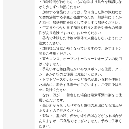
・加熱時間がわからないものは温まり具合を確認しな
がら少しずつ加熱ください。
・加熱する食品によっては、取り出した際の振動など
で突然沸騰する事象が発生するため、加熱前によくか
き混ぜ、加熱時間を短くして少しずつ加熱ください。
・空焚きや少ない量で加熱を行うと着色や発火の可能
性があり危険ですので、おやめください。
・器内で沸騰した汁物や液体で火傷をしないようにご
注意ください。
・加熱後は容器が熱くなっていますので、必ずミトン
等をご使用ください。
・直火コンロ、オーブントースターやオーブンの使用
はできません。
・手洗いする際は柔らかい布やスポンジを使用、タワ
シ・みがき粉のご使用はお避けください。
・トマトソースやカレーなど着色が濃い食材を使用し
た場合に、着色する場合がございます。ご使用後は早
めに洗浄ください。
・なお、万が一、着色した場合は塩素系漂白剤をご使
用いただけます。
・高い所から落したりすると破損の原因になる場合が
ありますので注意ください。
・製法上、型の跡、僅かな線や凸凹などがある場合が
ありますが、不良品ではございません。予めご了承く
ださい。