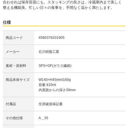
合わせれば保存容器にも。スタッキングの良さは、冷蔵庫内まで美しく
整える機能美。忙しい日々の食事を、手間なく温かく満たします。
仕様
商品コード
4580376201905
メーカー
石川樹脂工業
素材・原材料
SPS+GF(ガラス繊維)
商品本体サイズ
W140×H45mm/160g
容量:410ml
内底面からの深さ39mm
付属品
生涯破損保証書
その他仕様
A＿35