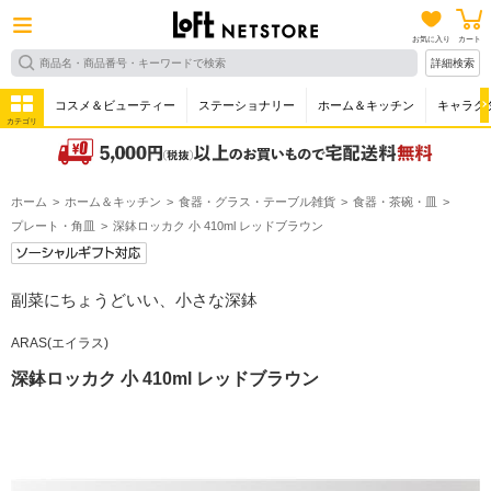
お気に入り
カート
詳細検索
コスメ＆ビューティー
ステーショナリー
ホーム＆キッチン
キャラク
カテゴリ
ホーム
ホーム＆キッチン
食器・グラス・テーブル雑貨
食器・茶碗・皿
プレート・角皿
深鉢ロッカク 小 410ml レッドブラウン
副菜にちょうどいい、小さな深鉢
ARAS(エイラス)
深鉢ロッカク 小 410ml レッドブラウン