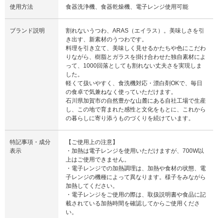
使用方法
食器洗浄機、食器乾燥機、電子レンジ使用可能
ブランド説明
割れないうつわ、ARAS（エイラス）。美味しさを引
き出す、新素材のうつわです。
料理を引き立て、美味しく見せるかたちや色にこだわ
りながら、樹脂とガラスを掛け合わせた独自素材によ
って、1000回落としても割れない丈夫さを実現しま
した。
軽くて扱いやすく、食洗機対応・漂白剤OKで、毎日
の食卓で気兼ねなく使っていただけます。
石川県加賀市の自然豊かな山麓にある自社工場で生産
し、この地で育まれた感性と文化をもとに、これから
の暮らしに寄り添うものづくりを続けています。
特記事項・成分
【ご使用上の注意】
表示
・加熱は電子レンジを使用いただけますが、700W以
上はご使用できません。
・電子レンジでの加熱調理は、加熱や食材の状態、電
子レンジの機種によって異なります。様子をみながら
加熱してください。
・電子レンジをご使用の際は、取扱説明書や食品に記
載されている加熱時間を確認してからご使用くださ
い。