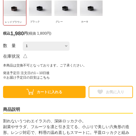
ブラック
グレー
カーキ
レッドブラウン
1,980
税込
円
(
税抜 1,800円
)
数 量
△
在庫状況
本商品は交換不可となっております。ご了承ください。
発送予定日 注文日の1～10日後
※お届け予定日の目安は
こちら
カートに入れる
お気に入り
商品説明
割れないうつわエイラスの、深鉢ロッカク小。
副菜やサラダ、フルーツを凛と引き立てる、小ぶりで美しい六角形の造
形。レンジ対応で、料理の温め直しもスマートに。平皿ロッカクと組み