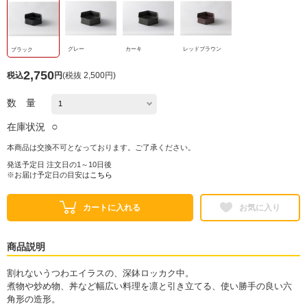
グレー
カーキ
レッドブラウン
ブラック
2,750
税込
円
(
税抜 2,500円
)
数 量
○
在庫状況
本商品は交換不可となっております。ご了承ください。
発送予定日 注文日の1～10日後
※お届け予定日の目安は
こちら
カートに入れる
お気に入り
商品説明
割れないうつわエイラスの、深鉢ロッカク中。
煮物や炒め物、丼など幅広い料理を凛と引き立てる、使い勝手の良い六
角形の造形。