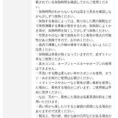
載されている加熱時間を確認してからご使用くださ
い。
・加熱時間がわからないものは温まり具合を確認しな
がら少しずつ加熱ください。
・加熱する食品によっては、取り出した際の振動など
で突然沸騰する事象が発生するため、加熱前によくか
き混ぜ、加熱時間を短くして少しずつ加熱ください。
・空焚きや少ない量で加熱を行うと着色や発火の可能
性があり危険ですので、おやめください。
・器内で沸騰した汁物や液体で火傷をしないようにご
注意ください。
・加熱後は容器が熱くなっていますので、必ずミトン
等をご使用ください。
・直火コンロ、オーブントースターやオーブンの使用
はできません。
・手洗いする際は柔らかい布やスポンジを使用、タワ
シ・みがき粉のご使用はお避けください。
・トマトソースやカレーなど着色が濃い食材を使用し
た場合に、着色する場合がございます。ご使用後は早
めに洗浄ください。
・なお、万が一、着色した場合は塩素系漂白剤をご使
用いただけます。
・高い所から落したりすると破損の原因になる場合が
ありますので注意ください。
・製法上、型の跡、僅かな線や凸凹などがある場合が