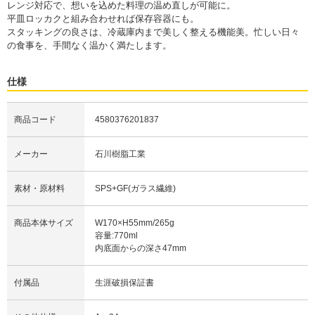
レンジ対応で、想いを込めた料理の温め直しが可能に。
平皿ロッカクと組み合わせれば保存容器にも。
スタッキングの良さは、冷蔵庫内まで美しく整える機能美。忙しい日々
の食事を、手間なく温かく満たします。
仕様
商品コード
4580376201837
メーカー
石川樹脂工業
素材・原材料
SPS+GF(ガラス繊維)
商品本体サイズ
W170×H55mm/265g
容量:770ml
内底面からの深さ47mm
付属品
生涯破損保証書