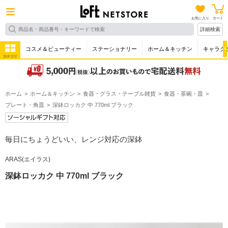
お気に入り
カート
詳細検索
コスメ＆ビューティー
ステーショナリー
ホーム＆キッチン
キャラク
カテゴリ
ホーム
ホーム＆キッチン
食器・グラス・テーブル雑貨
食器・茶碗・皿
プレート・角皿
深鉢ロッカク 中 770ml ブラック
毎日にちょうどいい、レンジ対応の深鉢
ARAS(エイラス)
深鉢ロッカク 中 770ml ブラック