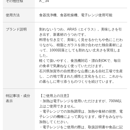
その他仕様
A＿34
使用方法
食器洗浄機、食器乾燥機、電子レンジ使用可能
ブランド説明
割れないうつわ、ARAS（エイラス）。美味しさを引
き出す、新素材のうつわです。
料理を引き立て、美味しく見せるかたちや色にこだわ
りながら、樹脂とガラスを掛け合わせた独自素材によ
って、1000回落としても割れない丈夫さを実現しま
した。
軽くて扱いやすく、食洗機対応・漂白剤OKで、毎日
の食卓で気兼ねなく使っていただけます。
石川県加賀市の自然豊かな山麓にある自社工場で生産
し、この地で育まれた感性と文化をもとに、これから
の暮らしに寄り添うものづくりを続けています。
特記事項・成分
【ご使用上の注意】
表示
・加熱は電子レンジを使用いただけますが、700W以
上はご使用できません。
・電子レンジでの加熱調理は、加熱や食材の状態、電
子レンジの機種によって異なります。様子をみながら
加熱してください。
・電子レンジをご使用の際は、取扱説明書や食品に記