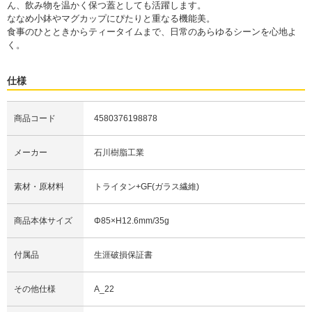
ん、飲み物を温かく保つ蓋としても活躍します。
ななめ小鉢やマグカップにぴたりと重なる機能美。
食事のひとときからティータイムまで、日常のあらゆるシーンを心地よ
く。
仕様
商品コード
4580376198878
メーカー
石川樹脂工業
素材・原材料
トライタン+GF(ガラス繊維)
商品本体サイズ
Φ85×H12.6mm/35g
付属品
生涯破損保証書
その他仕様
A_22