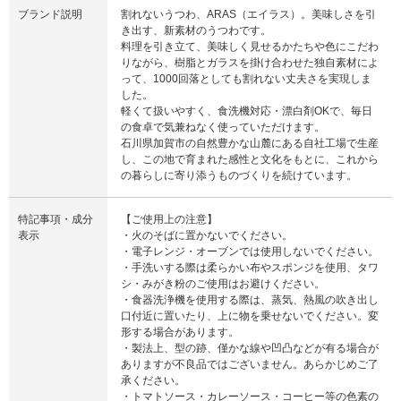
ブランド説明
割れないうつわ、ARAS（エイラス）。美味しさを引
き出す、新素材のうつわです。
料理を引き立て、美味しく見せるかたちや色にこだわ
りながら、樹脂とガラスを掛け合わせた独自素材によ
って、1000回落としても割れない丈夫さを実現しま
した。
軽くて扱いやすく、食洗機対応・漂白剤OKで、毎日
の食卓で気兼ねなく使っていただけます。
石川県加賀市の自然豊かな山麓にある自社工場で生産
し、この地で育まれた感性と文化をもとに、これから
の暮らしに寄り添うものづくりを続けています。
特記事項・成分
【ご使用上の注意】
表示
・火のそばに置かないでください。
・電子レンジ・オーブンでは使用しないでください。
・手洗いする際は柔らかい布やスポンジを使用、タワ
シ・みがき粉のご使用はお避けください。
・食器洗浄機を使用する際は、蒸気、熱風の吹き出し
口付近に置いたり、上に物を乗せないでください。変
形する場合があります。
・製法上、型の跡、僅かな線や凹凸などが有る場合が
ありますが不良品ではございません。あらかじめご了
承ください。
・トマトソース・カレーソース・コーヒー等の色素の