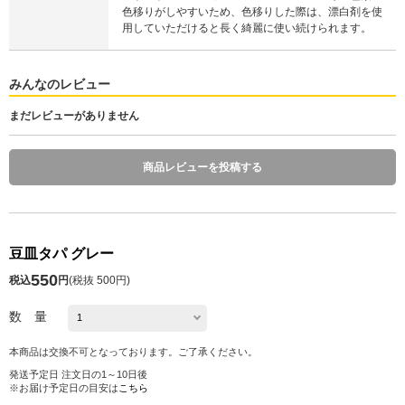
色移りがしやすいため、色移りした際は、漂白剤を使
用していただけると長く綺麗に使い続けられます。
みんなのレビュー
まだレビューがありません
商品レビューを投稿する
豆皿タパ グレー
550
税込
円
(
税抜 500円
)
数 量
本商品は交換不可となっております。ご了承ください。
発送予定日 注文日の1～10日後
※お届け予定日の目安は
こちら