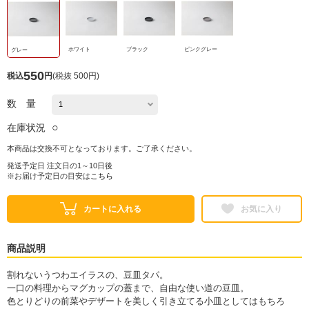
ホワイト
ブラック
ピンクグレー
グレー
550
税込
円
(
税抜 500円
)
数 量
○
在庫状況
本商品は交換不可となっております。ご了承ください。
発送予定日 注文日の1～10日後
※お届け予定日の目安は
こちら
カートに入れる
お気に入り
商品説明
割れないうつわエイラスの、豆皿タパ。
一口の料理からマグカップの蓋まで、自由な使い道の豆皿。
色とりどりの前菜やデザートを美しく引き立てる小皿としてはもちろ