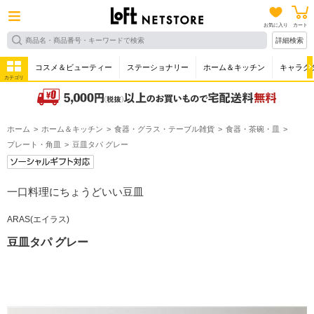
お気に入り
カート
詳細検索
コスメ＆ビューティー
ステーショナリー
ホーム＆キッチン
キャラク
カテゴリ
ホーム
ホーム＆キッチン
食器・グラス・テーブル雑貨
食器・茶碗・皿
プレート・角皿
豆皿タパ グレー
一口料理にちょうどいい豆皿
ARAS(エイラス)
豆皿タパ グレー