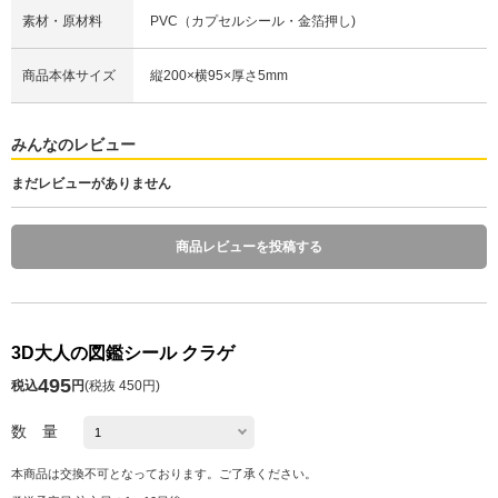
素材・原材料
PVC（カプセルシール・金箔押し)
商品本体サイズ
縦200×横95×厚さ5mm
みんなのレビュー
まだレビューがありません
商品レビューを投稿する
3D大人の図鑑シール クラゲ
495
税込
円
(
税抜 450円
)
数 量
本商品は交換不可となっております。ご了承ください。