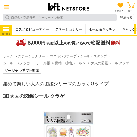
お気に入り
カート
詳細検索
コスメ＆ビューティー
ステーショナリー
ホーム＆キッチン
キャラク
カテゴリ
ホーム
ステーショナリー
マスキングテープ・シール・スタンプ
シール・ステッカー・シール帳
動物・植物シール
3D大人の図鑑シール クラゲ
集めて楽しい大人の図鑑シリーズのぷっくりタイプ
3D大人の図鑑シール クラゲ