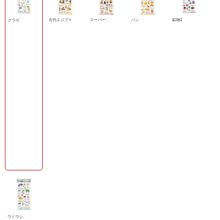
古代エジプト
スーパー
パン
鉱物2
クラゲ
ウミウシ