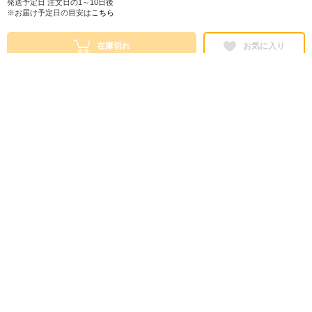
発送予定日 注文日の1～10日後
※お届け予定日の目安は
こちら
在庫切れ
お気に入り
シェアする
株式会社ロフト
東京都公安委員会 第303319700768号
販売会社情報
特定商取引法に基づく表示
ヘルプ・お問い合わせ
ご利用ガイド
情報セキュリティについて