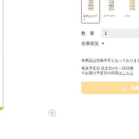
スーパー
パン
古代エジプ
ト
数 量
×
在庫状況
本商品は交換不可となっておりま
発送予定日 注文日の1～10日後
※お届け予定日の目安は
こちら
在