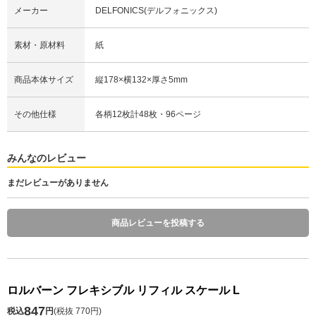
メーカー
DELFONICS(デルフォニックス)
素材・原材料
紙
商品本体サイズ
縦178×横132×厚さ5mm
その他仕様
各柄12枚計48枚・96ページ
みんなのレビュー
まだレビューがありません
商品レビューを投稿する
ロルバーン フレキシブル リフィル スケール L
847
税込
円
(
税抜 770円
)